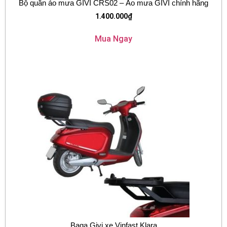
Bộ quần áo mưa GIVI CRS02 – Áo mưa GIVI chính hãng
1.400.000
₫
Mua Ngay
Baga Givi xe Vinfast Klara