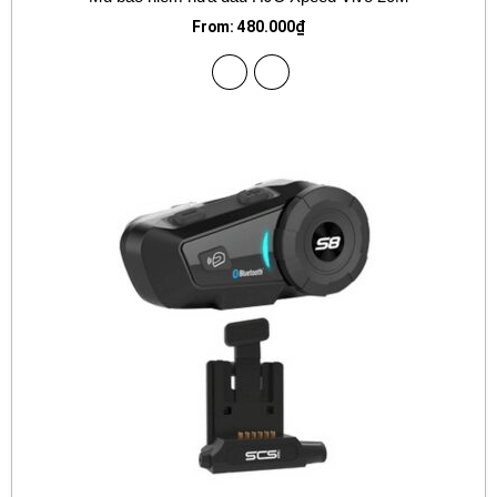
From:
480.000
₫