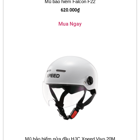
Mũ bảo hiểm Falcon F22
620.000
₫
Mua Ngay
Mũ bảo hiểm nửa đầu HJC Xpeed Vivo 20M