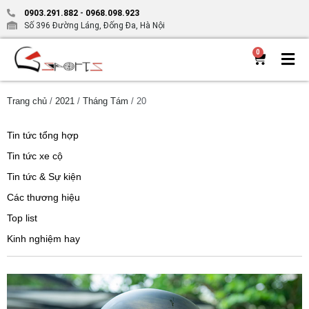
0903.291.882
-
0968.098.923
Số 396 Đường Láng, Đống Đa, Hà Nội
0
Trang chủ
/
2021
/
Tháng Tám
/ 20
Tin tức tổng hợp
Tin tức xe cộ
Tin tức & Sự kiện
Các thương hiệu
Top list
Kinh nghiệm hay