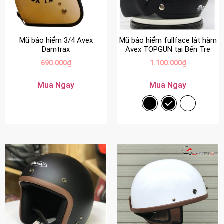
Mũ bảo hiểm 3/4 Avex
Mũ bảo hiểm fullface lật hàm
Damtrax
Avex TOPGUN tại Bến Tre
690.000
₫
1.100.000
₫
Mua Ngay
Mua Ngay