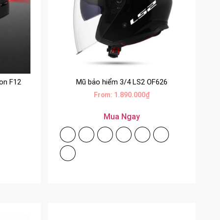
on F12
Mũ bảo hiểm 3/4 LS2 OF626
From:
1.890.000
₫
Mua Ngay