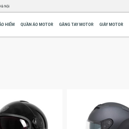
Hà Nội
ẢO HIỂM
QUẦN ÁO MOTOR
GĂNG TAY MOTOR
GIÀY MOTOR