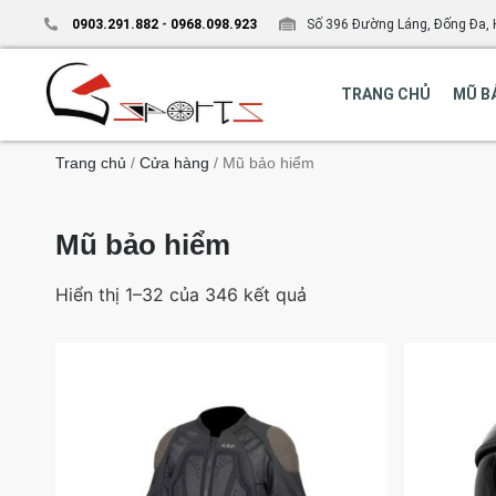
0903.291.882
-
0968.098.923
Số 396 Đường Láng, Đống Đa, 
TRANG CHỦ
MŨ B
Trang chủ
/
Cửa hàng
/ Mũ bảo hiểm
Mũ bảo hiểm
Hiển thị 1–32 của 346 kết quả