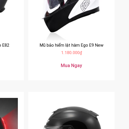
o E82
Mũ bảo hiểm lật hàm Ego E9 New
1.180.000
₫
Mua Ngay