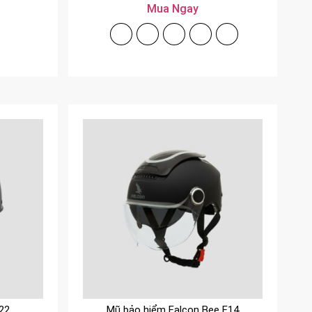
Mua Ngay
22
Mũ bảo hiểm Falcon Bee F14