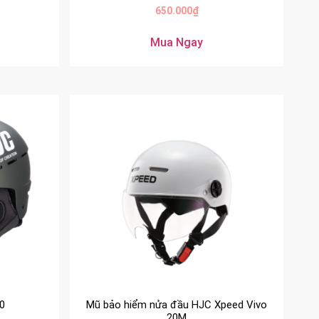
650.000
₫
Mua Ngay
0
Mũ bảo hiểm nửa đầu HJC Xpeed Vivo
20M