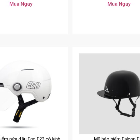
Mua Ngay
Mua Ngay
iểm nửa đầu Ego E22 có kính
Mũ bảo hiểm Falcon F