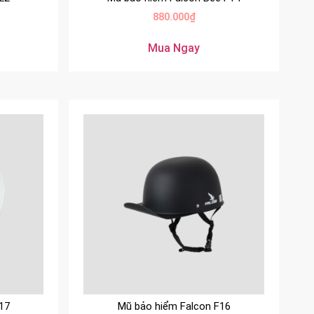
880.000
₫
Mua Ngay
17
Mũ bảo hiểm Falcon F16