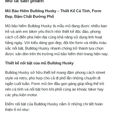
Mô tả sản phẩm
Mũ Bảo Hiểm Bulldog Husky – Thiết Kế Cá Tính, Form
Đẹp, Đậm Chất Đường Phố
Mũ bảo hiểm Bulldog Husky là mẫu mũ đang được nhiều bạn
trẻ và anh em biker yêu thích nhờ thiết kế độc đáo, phong
cách cổ điển pha hiện đại cùng khả năng sử dụng linh hoạt
hằng ngày. Với kiểu dáng gọn đẹp, đội tôn form và nhiều màu
sắc nổi bật, Bulldog Husky nhanh chóng trở thành lựa chọn
được săn đón trên thị trường mũ bảo hiểm thời trang hiện nay.
Thiết kế nổi bật của mũ Bulldog Husky
Bulldog Husky sở hữu thiết kế mang đậm phong cách street
style và retro, phù hợp cho cả đi phố lẫn những chuyến đi
ngắn cuối tuần. Form mũ ôm đầu gọn gàng giúp tổng thể trở
nên cá tính và nổi bật hơn khi phối cùng áo khoác biker hay
các phụ kiện motor.
Điểm nổi bật của Bulldog Husky nằm ở những chi tiết hoàn
thiện tỉ mỉ như: