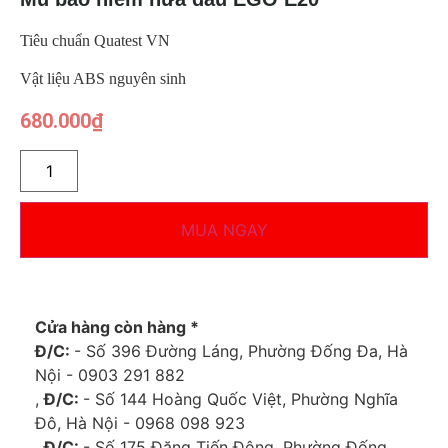
Tiêu chuẩn Quatest VN
Vật liệu ABS nguyên sinh
680.000
₫
MUA NGAY
Cửa hàng còn hàng *
Đ/C:
- Số 396 Đường Láng, Phường Đống Đa, Hà
Nội - 0903 291 882
,
Đ/C:
- Số 144 Hoàng Quốc Việt, Phường Nghĩa
Đô, Hà Nội - 0968 098 923
,
Đ/C:
- Số 175 Đặng Tiến Đông, Phường Đống