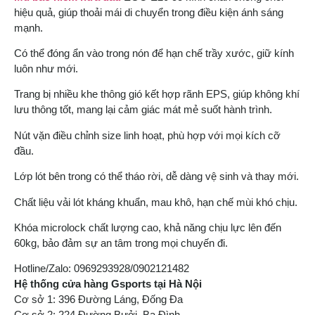
hiệu quả, giúp thoải mái di chuyển trong điều kiện ánh sáng
mạnh.
Có thể đóng ẩn vào trong nón để hạn chế trầy xước, giữ kính
luôn như mới.
Trang bị nhiều khe thông gió kết hợp rãnh EPS, giúp không khí
lưu thông tốt, mang lại cảm giác mát mẻ suốt hành trình.
Nút vặn điều chỉnh size linh hoạt, phù hợp với mọi kích cỡ
đầu.
Lớp lót bên trong có thể tháo rời, dễ dàng vệ sinh và thay mới.
Chất liệu vải lót kháng khuẩn, mau khô, hạn chế mùi khó chịu.
Khóa microlock chất lượng cao, khả năng chịu lực lên đến
60kg, bảo đảm sự an tâm trong mọi chuyến đi.
Hotline/Zalo: 0969293928/0902121482
Hệ thống cửa hàng Gsports tại Hà Nội
Cơ sở 1: 396 Đường Láng, Đống Đa
Cơ sở 2: 224 Đường Bưởi, Ba Đình