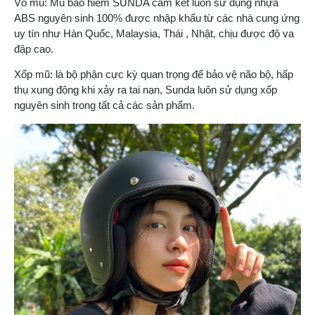
Vỏ mũ: Mũ bảo hiểm SUNDA cam kết luôn sử dụng nhựa
ABS nguyên sinh 100% được nhập khẩu từ các nhà cung ứng
uy tín như Hàn Quốc, Malaysia, Thái , Nhật, chịu được độ va
đập cao.
Xốp mũ: là bộ phận cực kỳ quan trọng để bảo vệ não bộ, hấp
thụ xung động khi xảy ra tai nạn, Sunda luôn sử dụng xốp
nguyên sinh trong tất cả các sản phẩm.