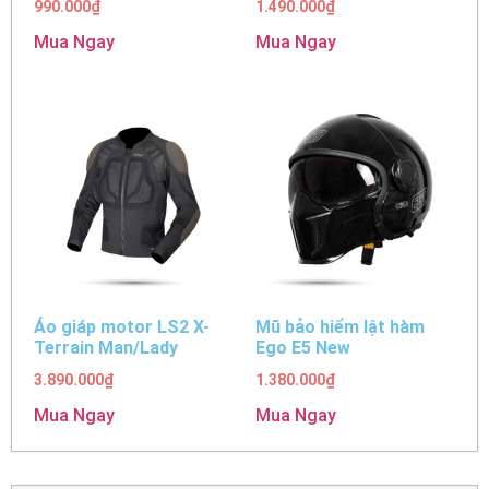
990.000
₫
1.490.000
₫
Mua Ngay
Mua Ngay
Áo giáp motor LS2 X-
Mũ bảo hiểm lật hàm
Terrain Man/Lady
Ego E5 New
3.890.000
₫
1.380.000
₫
Mua Ngay
Mua Ngay