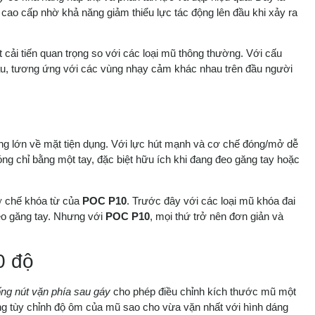
cao cấp nhờ khả năng giảm thiểu lực tác động lên đầu khi xảy ra
 cải tiến quan trọng so với các loại mũ thông thường. Với cấu
hau, tương ứng với các vùng nhạy cảm khác nhau trên đầu người
ng lớn về mặt tiện dụng. Với lực hút mạnh và cơ chế đóng/mở dễ
g chỉ bằng một tay, đặc biệt hữu ích khi đang đeo găng tay hoặc
ơ chế khóa từ của
POC P10
. Trước đây với các loại mũ khóa đai
đeo găng tay. Nhưng với
POC P10
, mọi thứ trở nên đơn giản và
0 độ
ống nút vặn phía sau gáy
cho phép điều chỉnh kích thước mũ một
àng tùy chỉnh độ ôm của mũ sao cho vừa vặn nhất với hình dáng