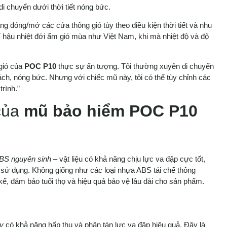
 di chuyển dưới thời tiết nóng bức.
 đóng/mở các cửa thông gió tùy theo điều kiện thời tiết và nhu
í hậu nhiệt đới ẩm gió mùa như Việt Nam, khi mà nhiệt độ và độ
 gió của
POC P10
thực sự ấn tượng. Tôi thường xuyên di chuyển
ch, nóng bức. Nhưng với chiếc mũ này, tôi có thể tùy chỉnh các
rình.”
 của
mũ bảo hiểm POC P10
n
ABS nguyên sinh
– vật liệu có khả năng chịu lực va đập cực tốt,
ời sử dụng. Không giống như các loại nhựa ABS tái chế thông
ể, đảm bảo tuổi thọ và hiệu quả bảo vệ lâu dài cho sản phẩm.
y
có khả năng hấp thụ và phân tán lực va đập hiệu quả. Đây là