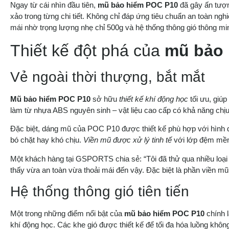
Ngay từ cái nhìn đầu tiên,
mũ bảo hiểm POC P10
đã gây ấn tượng
xảo trong từng chi tiết. Không chỉ đáp ứng tiêu chuẩn an toàn ng
mái nhờ trọng lượng nhẹ chỉ 500g và hệ thống thông gió thông mi
Thiết kế đột phá của
mũ bảo
Vẻ ngoài thời thượng, bắt mắt
Mũ bảo hiểm POC P10
sở hữu
thiết kế khí động học
tối ưu, giúp
làm từ nhựa ABS nguyên sinh – vật liệu cao cấp có khả năng ch
Đặc biệt, dáng mũ của POC P10 được thiết kế phù hợp với hình 
bó chặt hay khó chịu.
Viền mũ được xử lý tinh tế
với lớp đệm mềm 
Một khách hàng tại GSPORTS chia sẻ: “Tôi đã thử qua nhiều loạ
thấy vừa an toàn vừa thoải mái đến vậy. Đặc biệt là phần viền m
Hệ thống thông gió tiên tiến
Một trong những điểm nổi bật của
mũ bảo hiểm POC P10
chính 
khí động học. Các khe gió được thiết kế để tối đa hóa luồng không