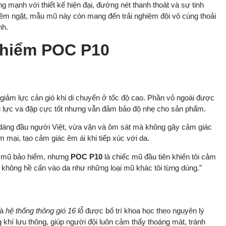
 mạnh với thiết kế hiện đại, đường nét thanh thoát và sự tinh
hiêm ngặt, mẫu mũ này còn mang đến trải nghiệm đội vô cùng thoải
nh.
 hiểm POC P10
 giảm lực cản gió khi di chuyển ở tốc độ cao. Phần vỏ ngoài được
ịu lực va đập cực tốt nhưng vẫn đảm bảo độ nhẹ cho sản phẩm.
dáng đầu người Việt, vừa vặn và ôm sát mà không gây cảm giác
mại, tạo cảm giác êm ái khi tiếp xúc với da.
i mũ bảo hiểm, nhưng
POC P10
là chiếc mũ đầu tiên khiến tôi cảm
ũ không hề cấn vào da như những loại mũ khác tôi từng dùng.”
là
hệ thống thông gió 16 lỗ
được bố trí khoa học theo nguyên lý
 khí lưu thông, giúp người đội luôn cảm thấy thoáng mát, tránh