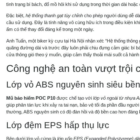
tình trạng bí bách, đổ mồ hôi khi sử dụng trong thời gian dài hoặc
Đặc biệt,
hệ thống thanh gạt tùy chỉnh
cho phép người dùng dễ dàng
cầu sử dụng. Đây là tính năng vô cùng hữu ích trong điều kiện kh
ẩm có thể thay đổi đáng kể trong một ngày.
Anh Tuấn, một biker kỳ cựu tại Hà Nội nhận xét: “Hệ thống thông
quãng đường dài và trước đây luôn phải chịu đựng cảm giác bí bá
cửa thông gió theo ý muốn, giúp cảm thấy thoải mái suốt cả hành t
Công nghệ an toàn vượt trội
Lớp vỏ ABS nguyên sinh siêu bề
Mũ bảo hiểm POC P10
được chế tạo với
lớp vỏ ngoài từ nhựa 
giúp phân tán lực khi xảy ra tai nạn, bảo vệ tối đa phần đầu ngư
thường, ABS nguyên sinh có độ đàn hồi và độ bền cao hơn đáng k
Lớp đệm EPS hấp thụ lực
Bên dưới lớp vỏ cứng là
lớp xốp EPS (Expanded Polystyrene) dà