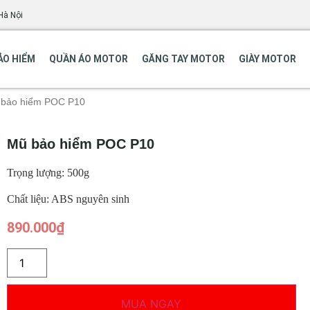
Hà Nội
ẢO HIỂM
QUẦN ÁO MOTOR
GĂNG TAY MOTOR
GIÀY MOTOR
 bảo hiểm POC P10
Mũ bảo hiểm POC P10
Trọng lượng: 500g
Chất liệu: ABS nguyên sinh
890.000
₫
MUA NGAY