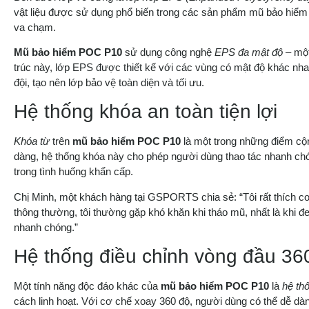
vật liệu được sử dụng phổ biến trong các sản phẩm mũ bảo hiểm 
va chạm.
Mũ bảo hiểm POC P10
sử dụng công nghệ
EPS đa mật độ
– một
trúc này, lớp EPS được thiết kế với các vùng có mật độ khác n
đội, tạo nên lớp bảo vệ toàn diện và tối ưu.
Hệ thống khóa an toàn tiện lợi
Khóa từ
trên
mũ bảo hiểm POC P10
là một trong những điểm cộ
dàng, hệ thống khóa này cho phép người dùng thao tác nhanh chón
trong tình huống khẩn cấp.
Chị Minh, một khách hàng tại GSPORTS chia sẻ: “Tôi rất thích c
thông thường, tôi thường gặp khó khăn khi tháo mũ, nhất là khi 
nhanh chóng.”
Hệ thống điều chỉnh vòng đầu 36
Một tính năng độc đáo khác của
mũ bảo hiểm POC P10
là
hệ th
cách linh hoạt. Với cơ chế xoay 360 độ, người dùng có thể dễ d