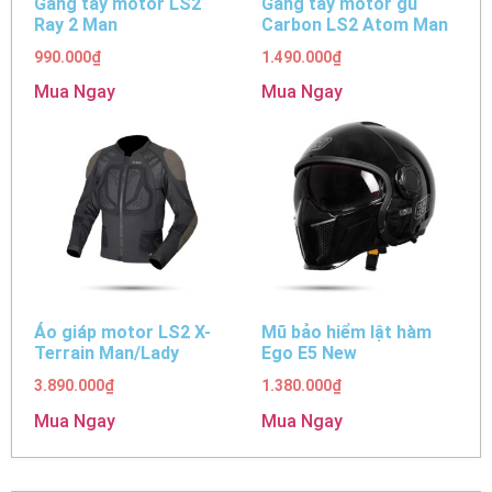
Găng tay motor LS2
Găng tay motor gù
Ray 2 Man
Carbon LS2 Atom Man
990.000
₫
1.490.000
₫
Mua Ngay
Mua Ngay
Áo giáp motor LS2 X-
Mũ bảo hiểm lật hàm
Terrain Man/Lady
Ego E5 New
3.890.000
₫
1.380.000
₫
Mua Ngay
Mua Ngay