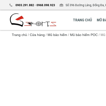
0903.291.882
-
0968.098.923
Số 396 Đường Láng, Đống Đa, 
TRANG CHỦ
MŨ B
Trang chủ
/
Cửa hàng
/
Mũ bảo hiểm
/
Mũ bảo hiểm POC
/ Mũ