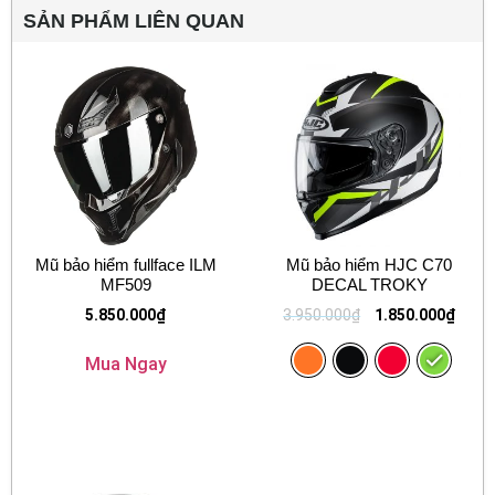
SẢN PHẨM LIÊN QUAN
Mũ bảo hiểm fullface ILM
Mũ bảo hiểm HJC C70
MF509
DECAL TROKY
5.850.000
₫
3.950.000
₫
1.850.000
₫
Mua Ngay