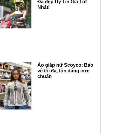
Đa đẹp Uy Tín Giá Tốt
Nhất!
Áo giáp nữ Scoyco: Bảo
vệ tối đa, tôn dáng cực
chuẩn