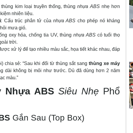
i thùng kim loại truyền thống, thùng
nhựa ABS
nhẹ hơn
 kiệm nhiên liệu.
i
: Cấu trúc phân tử của
nhựa ABS
cho phép nó kháng
khỏi mưa gió.
hống oxy hóa, chống tia UV, thùng
nhựa ABS
có tuổi thọ
oài trời.
được xử lý để tạo nhiều màu sắc, họa tiết khác nhau, đáp
 chia sẻ: “Sau khi đổi từ thùng sắt sang
thùng xe máy
ờng dài không bị mỏi như trước. Dù đã dùng hơn 2 năm
bạc màu.”
y Nhựa ABS
Siêu Nhẹ
Phổ
ABS
Gắn Sau (Top Box)