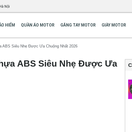
Hà Nội
ẢO HIỂM
QUẦN ÁO MOTOR
GĂNG TAY MOTOR
GIÀY MOTOR
a ABS Siêu Nhẹ Được Ưa Chuộng Nhất 2026
Nhựa ABS Siêu Nhẹ Được Ưa
C