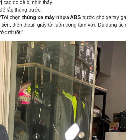
ị cao do dễ bị nhìn thấy
để lắp thùng trước
 “Tôi chọn
thùng xe máy nhựa ABS
trước cho xe tay ga
tiền, điện thoại, giấy tờ luôn trong tầm với. Dù dung tích
c rất tốt.”