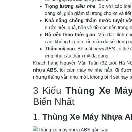
Trọng lượng
siêu nhẹ
: So với các loạ
đáng kể, giúp giảm tải trọng cho xe và tiết
Khả năng chống thấm nước tuyệt vờ
nước hiệu quả, bảo vệ đồ đạc bên trong 
Độ
bền
theo thời gian
: Với đặc tính c
cao, không bị giòn, xỉn màu dù sử dụng ng
Thẩm mỹ cao
: Bề mặt
nhựa ABS
có thể 
ứng nhu cầu thẩm mỹ đa dạng.
Khách hàng Nguyễn Văn Tuấn (32 tuổi, Hà Nội)
nhựa ABS
, tôi cảm thấy xe nhẹ hẳn, đi đư
nhưng thùng vẫn như mới, không bị rỉ sét hay 
3 Kiểu
Thùng Xe Má
Biến Nhất
1.
Thùng Xe Máy Nhựa 