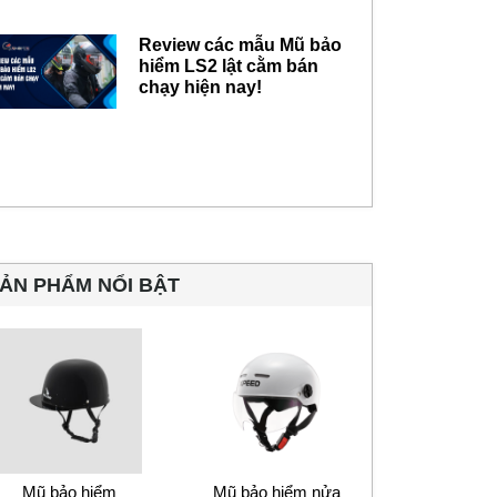
Review các mẫu Mũ bảo
hiểm LS2 lật cằm bán
chạy hiện nay!
ẢN PHẨM NỔI BẬT
Mũ bảo hiểm
Mũ bảo hiểm nửa