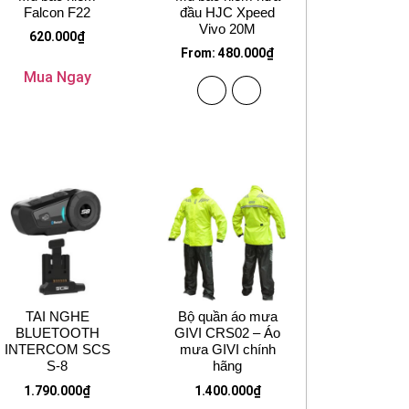
Falcon F22
đầu HJC Xpeed
Vivo 20M
620.000
₫
From:
480.000
₫
Mua Ngay
TAI NGHE
Bộ quần áo mưa
BLUETOOTH
GIVI CRS02 – Áo
INTERCOM SCS
mưa GIVI chính
S-8
hãng
1.790.000
₫
1.400.000
₫