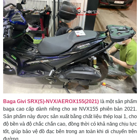
Baga Givi SRX(S)-NVX/AEROX155(2021)
là một sản phẩm
baga cao cấp dành riêng cho xe NVX155 phiên bản 2021.
Sản phẩm này được sản xuất bằng chất liệu thép loại 1, cho
độ bền và độ chắc chắn cao, đồng thời có khả năng chịu lực
tốt, giúp bảo vệ đồ đạc bên trong an toàn khi di chuyển trên
đường.