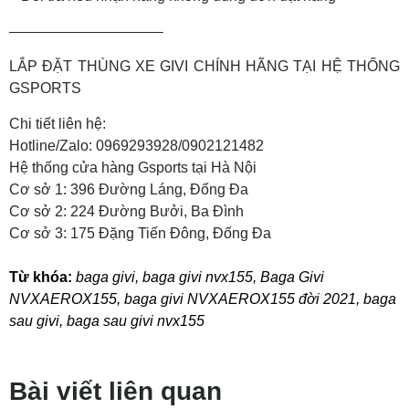
——————————–
LẮP ĐẶT THÙNG XE GIVI CHÍNH HÃNG TẠI HỆ THỐNG
GSPORTS
Chi tiết liên hệ:
Hotline/Zalo: 0969293928/0902121482
Hệ thống cửa hàng Gsports tại Hà Nội
Cơ sở 1: 396 Đường Láng, Đống Đa
Cơ sở 2: 224 Đường Bưởi, Ba Đình
Cơ sở 3: 175 Đặng Tiến Đông, Đống Đa
Từ khóa:
baga givi
,
baga givi nvx155
,
Baga Givi
NVXAEROX155
,
baga givi NVXAEROX155 đời 2021
,
baga
sau givi
,
baga sau givi nvx155
Bài viết liên quan