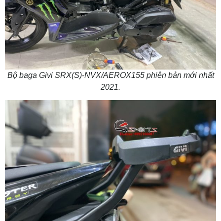
Bộ baga Givi SRX(S)-NVX/AEROX155 phiên bản mới nhất
2021.