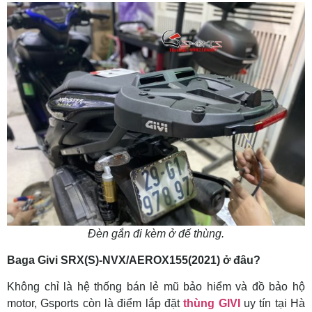
Đèn gắn đi kèm ở đế thùng.
Baga Givi SRX(S)-NVX/AEROX155(2021) ở đâu?
Không chỉ là hệ thống bán lẻ mũ bảo hiểm và đồ bảo hộ
motor, Gsports còn là điểm lắp đặt
thùng GIVI
uy tín tại Hà