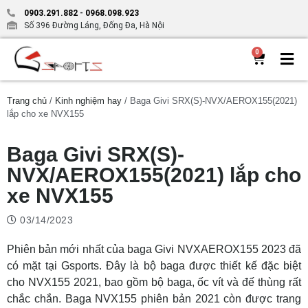
0903.291.882
-
0968.098.923
Số 396 Đường Láng, Đống Đa, Hà Nội
0
Trang chủ
/
Kinh nghiệm hay
/ Baga Givi SRX(S)-NVX/AEROX155(2021)
lắp cho xe NVX155
Baga Givi SRX(S)-
NVX/AEROX155(2021) lắp cho
xe NVX155
03/14/2023
Phiên bản mới nhất của baga Givi NVXAEROX155 2023 đã
có mặt tại Gsports. Đây là bộ baga được thiết kế đặc biệt
cho NVX155 2021, bao gồm bộ baga, ốc vít và đế thùng rất
chắc chắn. Baga NVX155 phiên bản 2021 còn được trang