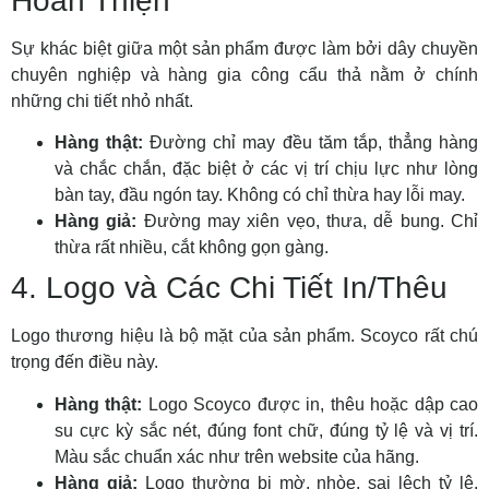
Hoàn Thiện
Sự khác biệt giữa một sản phẩm được làm bởi dây chuyền
chuyên nghiệp và hàng gia công cẩu thả nằm ở chính
những chi tiết nhỏ nhất.
Hàng thật:
Đường chỉ may đều tăm tắp, thẳng hàng
và chắc chắn, đặc biệt ở các vị trí chịu lực như lòng
bàn tay, đầu ngón tay. Không có chỉ thừa hay lỗi may.
Hàng giả:
Đường may xiên vẹo, thưa, dễ bung. Chỉ
thừa rất nhiều, cắt không gọn gàng.
4. Logo và Các Chi Tiết In/Thêu
Logo thương hiệu là bộ mặt của sản phẩm. Scoyco rất chú
trọng đến điều này.
Hàng thật:
Logo Scoyco được in, thêu hoặc dập cao
su cực kỳ sắc nét, đúng font chữ, đúng tỷ lệ và vị trí.
Màu sắc chuẩn xác như trên website của hãng.
Hàng giả:
Logo thường bị mờ, nhòe, sai lệch tỷ lệ.