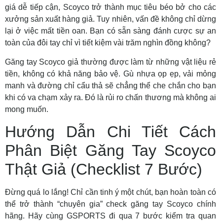
giá dễ tiếp cận, Scoyco trở thành mục tiêu béo bở cho các
xưởng sản xuất hàng giả. Tuy nhiên, vấn đề không chỉ dừng
lại ở việc mất tiền oan. Bạn có sẵn sàng đánh cược sự an
toàn của đôi tay chỉ vì tiết kiệm vài trăm nghìn đồng không?
Găng tay Scoyco giả thường được làm từ những vật liệu rẻ
tiền, không có khả năng bảo vệ. Gù nhựa ọp ẹp, vải mỏng
manh và đường chỉ cẩu thả sẽ chẳng thể che chắn cho bạn
khi có va chạm xảy ra. Đó là rủi ro chấn thương mà không ai
mong muốn.
Hướng Dẫn Chi Tiết Cách
Phân Biệt Găng Tay Scoyco
Thật Giả (Checklist 7 Bước)
Đừng quá lo lắng! Chỉ cần tinh ý một chút, bạn hoàn toàn có
thể trở thành “chuyên gia” check găng tay Scoyco chính
hãng. Hãy cùng GSPORTS đi qua 7 bước kiểm tra quan