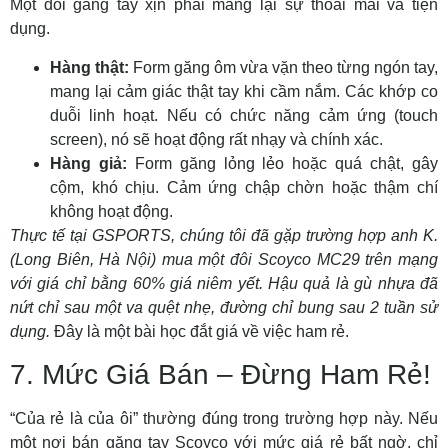
Một đôi găng tay xịn phải mang lại sự thoải mái và tiện
dụng.
Hàng thật:
Form găng ôm vừa vặn theo từng ngón tay,
mang lại cảm giác thật tay khi cầm nắm. Các khớp co
duỗi linh hoạt. Nếu có chức năng cảm ứng (touch
screen), nó sẽ hoạt động rất nhạy và chính xác.
Hàng giả:
Form găng lỏng lẻo hoặc quá chật, gây
cộm, khó chịu. Cảm ứng chập chờn hoặc thậm chí
không hoạt động.
Thực tế tại GSPORTS, chúng tôi đã gặp trường hợp anh K.
(Long Biên, Hà Nội) mua một đôi Scoyco MC29 trên mạng
với giá chỉ bằng 60% giá niêm yết. Hậu quả là gù nhựa đã
nứt chỉ sau một va quệt nhẹ, đường chỉ bung sau 2 tuần sử
dụng.
Đây là một bài học đắt giá về việc ham rẻ.
7. Mức Giá Bán – Đừng Ham Rẻ!
“Của rẻ là của ôi” thường đúng trong trường hợp này. Nếu
một nơi bán găng tay Scoyco với mức giá rẻ bất ngờ, chỉ