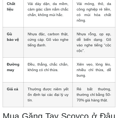
Chất
Vải dày dặn, da mềm,
Vải mỏng, thô, da
liệu
cảm giác cầm nắm chắc
công nghiệp rẻ tiền,
chắn, không mùi hắc.
có mùi hóa chất
nồng.
Gù
Nhựa đặc, carbon thật,
Nhựa rỗng, ọp ẹp,
bảo vệ
cứng cáp. Gõ vào nghe
dễ biến dạng. Gõ
tiếng đanh.
vào nghe tiếng “cộc
cộc”.
Đường
Đều, thẳng, chắc chắn,
Xiên vẹo, lỏng lẻo,
may
không có chỉ thừa.
nhiều chỉ thừa, dễ
bung.
Giá cả
Thường được niêm yết
Rẻ bất thường,
ổn định tại các đại lý uy
thường chỉ bằng 50-
tín.
70% giá hàng thật.
Mua Găng Tay Scoyco ở Đâu