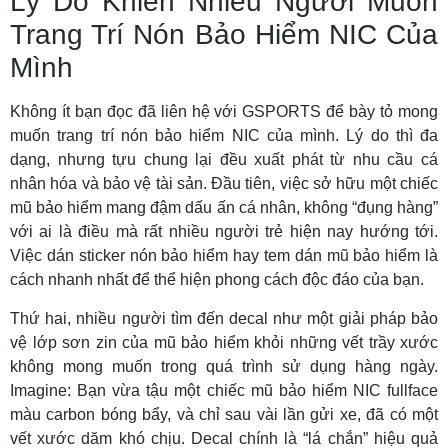
Lý Do Khiến Nhiều Người Muốn
Trang Trí Nón Bảo Hiểm NIC Của
Mình
Không ít bạn đọc đã liên hệ với GSPORTS để bày tỏ mong
muốn
trang trí nón bảo hiểm
NIC của mình. Lý do thì đa
dạng, nhưng tựu chung lại đều xuất phát từ nhu cầu cá
nhân hóa và bảo vệ tài sản. Đầu tiên, việc sở hữu một chiếc
mũ bảo hiểm mang đậm dấu ấn cá nhân, không “đụng hàng”
với ai là điều mà rất nhiều người trẻ hiện nay hướng tới.
Việc dán sticker nón bảo hiểm hay tem dán mũ bảo hiểm là
cách nhanh nhất để thể hiện phong cách độc đáo của bạn.
Thứ hai, nhiều người tìm đến decal như một giải pháp
bảo
vệ lớp sơn zin của mũ bảo hiểm
khỏi những vết trầy xước
không mong muốn trong quá trình sử dụng hàng ngày.
Imagine: Bạn vừa tậu một chiếc mũ bảo hiểm NIC fullface
màu carbon bóng bẩy, và chỉ sau vài lần gửi xe, đã có một
vết xước dăm khó chịu. Decal chính là “lá chắn” hiệu quả