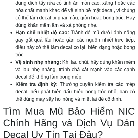
dung dịch tẩy rửa có tính ăn mòn cao, xăng hoặc các
hóa chất mạnh khác để vệ sinh bề mặt decal, vì chúng
có thể làm decal bị phai màu, giòn hoặc bong tróc. Hãy
dùng khăn mềm ẩm và xà phòng nhẹ.
Hạn chế nhiệt độ cao:
Tránh để mũ dưới ánh nắng
gay gắt quá lâu hoặc gần các nguồn nhiệt trực tiếp,
điều này có thể làm decal co lại, biến dạng hoặc bong
tróc.
Vệ sinh nhẹ nhàng:
Khi lau chùi, hãy dùng khăn mềm
và lau nhẹ nhàng, tránh chà xát mạnh vào các cạnh
decal để không làm bong mép.
Kiểm tra định kỳ:
Thường xuyên kiểm tra các mép
decal, nếu phát hiện dấu hiệu bong tróc nhỏ, bạn có
thể dùng máy sấy hơ nóng và miết lại để cố định.
Tìm Mua Mũ Bảo Hiểm NIC
Chính Hãng và Dịch Vụ Dán
Decal Uy Tín Tại Đâu?