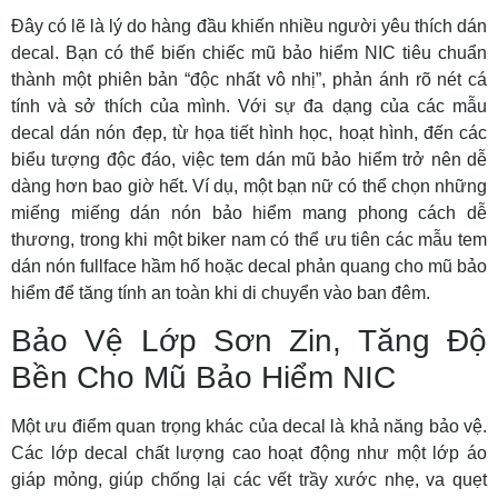
Đây có lẽ là lý do hàng đầu khiến nhiều người yêu thích dán
decal. Bạn có thể biến chiếc mũ bảo hiểm NIC tiêu chuẩn
thành một phiên bản
“độc nhất vô nhị”
, phản ánh rõ nét cá
tính và sở thích của mình. Với sự đa dạng của các
mẫu
decal dán nón đẹp
, từ họa tiết hình học, hoạt hình, đến các
biểu tượng độc đáo, việc
tem dán mũ bảo hiểm
trở nên dễ
dàng hơn bao giờ hết. Ví dụ, một bạn nữ có thể chọn những
miếng
miếng dán nón bảo hiểm
mang phong cách dễ
thương, trong khi một biker nam có thể ưu tiên các mẫu
tem
dán nón fullface
hầm hố hoặc
decal phản quang cho mũ bảo
hiểm
để tăng tính an toàn khi di chuyển vào ban đêm.
Bảo Vệ Lớp Sơn Zin, Tăng Độ
Bền Cho Mũ Bảo Hiểm NIC
Một ưu điểm quan trọng khác của decal là khả năng bảo vệ.
Các lớp decal chất lượng cao hoạt động như một lớp áo
giáp mỏng, giúp chống lại các vết trầy xước nhẹ, va quẹt