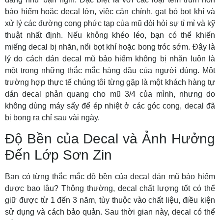
bảo hiểm
hoặc decal lớn, việc căn chỉnh, gạt bỏ bọt khí và
xử lý các đường cong phức tạp của mũ đòi hỏi sự tỉ mỉ và kỹ
thuật nhất định. Nếu không khéo léo, bạn có thể khiến
miếng decal bị nhăn, nổi bọt khí hoặc bong tróc sớm. Đây là
lý do
cách dán decal mũ bảo hiểm không bị nhăn
luôn là
một trong những thắc mắc hàng đầu của người dùng. Một
trường hợp thực tế chúng tôi từng gặp là một khách hàng tự
dán decal phản quang cho mũ 3/4 của mình, nhưng do
không dùng máy sấy để ép nhiệt ở các góc cong, decal đã
bị bong ra chỉ sau vài ngày.
Độ Bền của Decal và Ảnh Hưởng
Đến Lớp Sơn Zin
Bạn có từng thắc mắc
độ bền của decal dán mũ bảo hiểm
được bao lâu?
Thông thường, decal chất lượng tốt có thể
giữ được từ 1 đến 3 năm, tùy thuộc vào chất liệu, điều kiện
sử dụng và cách bảo quản. Sau thời gian này, decal có thể