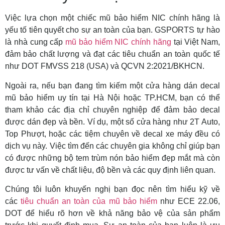
Việc lựa chọn một chiếc mũ bảo hiểm NIC chính hãng là
yếu tố tiên quyết cho sự an toàn của bạn. GSPORTS tự hào
là nhà cung cấp
mũ bảo hiểm NIC chính hãng
tại Việt Nam,
đảm bảo chất lượng và đạt các tiêu chuẩn an toàn quốc tế
như DOT FMVSS 218 (USA) và QCVN 2:2021/BKHCN.
Ngoài ra, nếu bạn đang tìm kiếm một
cửa hàng dán decal
mũ bảo hiểm uy tín
tại Hà Nội hoặc TP.HCM, bạn có thể
tham khảo các địa chỉ chuyên nghiệp để đảm bảo decal
được dán đẹp và bền. Ví dụ, một số cửa hàng như 2T Auto,
Top Phượt, hoặc các tiệm chuyên về decal xe máy đều có
dịch vụ này. Việc tìm đến các chuyên gia không chỉ giúp bạn
có được những bộ
tem trùm nón bảo hiểm
đẹp mắt mà còn
được tư vấn về chất liệu, độ bền và các quy định liên quan.
Chúng tôi luôn khuyến nghị bạn đọc nên tìm hiểu kỹ về
các
tiêu chuẩn an toàn của mũ bảo hiểm
như ECE 22.06,
DOT để hiểu rõ hơn về khả năng bảo vệ của sản phẩm