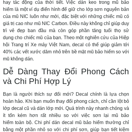
hay tác động của thời tiết. Việc
dán keo trong mũ bảo
hiểm
là một ví dụ điển hình để giữ cho lớp sơn nguyên bản
của mũ NIC luôn như mới, đặc biệt với những chiếc mũ có
giá trị cao như mũ NIC Carbon. Điều này không chỉ giúp duy
trì vẻ đẹp ban đầu mà còn góp phần
tăng tuổi thọ sử
dụng
cho chiếc mũ của bạn. Theo một nghiên cứu của Hiệp
hội Trang trí Xe máy Việt Nam, decal có thể giúp giảm tới
40% các vết xước dăm nhỏ trên bề mặt mũ bảo hiểm so với
mũ không dán.
Dễ Dàng Thay Đổi Phong Cách
và Chi Phí Hợp Lý
Bạn là người thích sự đổi mới? Decal chính là lựa chọn
hoàn hảo. Khi bạn muốn thay đổi phong cách, chỉ cần lột bỏ
lớp decal cũ và dán lớp mới. Quá trình này nhanh chóng và
ít tốn kém hơn rất nhiều so với việc
sơn lại mũ bảo
hiểm
toàn bộ.
Chi phí dán decal mũ bảo hiểm
thường chỉ
bằng một phần nhỏ so với chi phí sơn, giúp bạn tiết kiệm