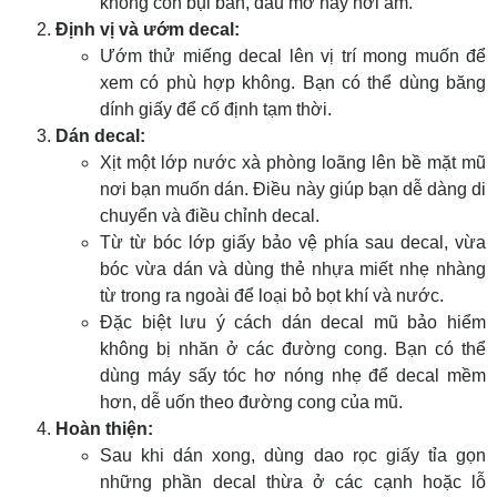
không còn bụi bẩn, dầu mỡ hay hơi ẩm.
Định vị và ướm decal:
Ướm thử miếng decal lên vị trí mong muốn để
xem có phù hợp không. Bạn có thể dùng băng
dính giấy để cố định tạm thời.
Dán decal:
Xịt một lớp nước xà phòng loãng lên bề mặt mũ
nơi bạn muốn dán. Điều này giúp bạn dễ dàng di
chuyển và điều chỉnh decal.
Từ từ bóc lớp giấy bảo vệ phía sau decal, vừa
bóc vừa dán và dùng thẻ nhựa miết nhẹ nhàng
từ trong ra ngoài để loại bỏ bọt khí và nước.
Đặc biệt lưu ý
cách dán decal mũ bảo hiểm
không bị nhăn
ở các đường cong. Bạn có thể
dùng máy sấy tóc hơ nóng nhẹ để decal mềm
hơn, dễ uốn theo đường cong của mũ.
Hoàn thiện:
Sau khi dán xong, dùng dao rọc giấy tỉa gọn
những phần decal thừa ở các cạnh hoặc lỗ