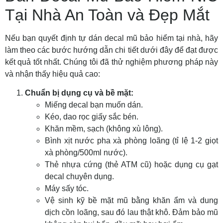
Tại Nhà An Toàn và Đẹp Mắt
Nếu bạn quyết định
tự dán decal mũ bảo hiểm tại nhà
, hãy
làm theo các bước hướng dẫn chi tiết dưới đây để đạt được
kết quả tốt nhất. Chúng tôi đã thử nghiệm phương pháp này
và nhận thấy hiệu quả cao:
Chuẩn bị dụng cụ và bề mặt:
Miếng decal bạn muốn dán.
Kéo, dao rọc giấy sắc bén.
Khăn mềm, sạch (không xù lông).
Bình xịt nước pha xà phòng loãng (tỉ lệ 1-2 giọt
xà phòng/500ml nước).
Thẻ nhựa cứng (thẻ ATM cũ) hoặc dụng cụ gạt
decal chuyên dụng.
Máy sấy tóc.
Vệ sinh kỹ bề mặt mũ bằng khăn ẩm và dung
dịch cồn loãng, sau đó lau thật khô. Đảm bảo mũ