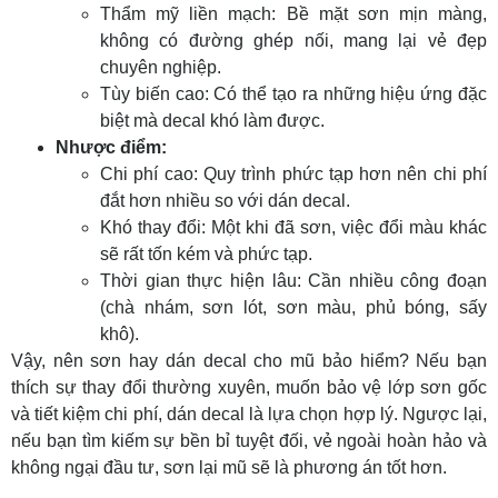
Thẩm mỹ liền mạch:
Bề mặt sơn mịn màng,
không có đường ghép nối, mang lại vẻ đẹp
chuyên nghiệp.
Tùy biến cao:
Có thể tạo ra những hiệu ứng đặc
biệt mà decal khó làm được.
Nhược điểm:
Chi phí cao:
Quy trình phức tạp hơn nên chi phí
đắt hơn nhiều so với dán decal.
Khó thay đổi:
Một khi đã sơn, việc đổi màu khác
sẽ rất tốn kém và phức tạp.
Thời gian thực hiện lâu:
Cần nhiều công đoạn
(chà nhám, sơn lót, sơn màu, phủ bóng, sấy
khô).
Vậy,
nên sơn hay dán decal cho mũ bảo hiểm?
Nếu bạn
thích sự thay đổi thường xuyên, muốn bảo vệ lớp sơn gốc
và tiết kiệm chi phí, dán decal là lựa chọn hợp lý. Ngược lại,
nếu bạn tìm kiếm sự bền bỉ tuyệt đối, vẻ ngoài hoàn hảo và
không ngại đầu tư, sơn lại mũ sẽ là phương án tốt hơn.