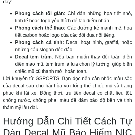
đây:
Phong cách tối giản:
Chỉ dán những họa tiết nhỏ,
tinh tế hoặc logo yêu thích để tạo điểm nhấn.
Phong cách thể thao:
Các đường kẻ mạnh mẽ, họa
tiết carbon hoặc logo của các đội đua nổi tiếng.
Phong cách cá tính:
Decal hoạt hình, graffiti, hoặc
những câu slogan độc đáo.
Decal tem trùm:
Nếu bạn muốn thay đổi toàn diện
diện mạo mũ, tem trùm là lựa chọn lý tưởng, giúp biến
chiếc mũ cũ thành mới hoàn toàn.
Lời khuyên từ GSPORTS: Bạn đọc nên cân nhắc màu sắc
của decal sao cho hài hòa với tổng thể chiếc mũ và trang
phục khi lái xe. Đồng thời, ưu tiên decal có chất liệu tốt,
chống nước, chống phai màu để đảm bảo độ bền và tính
thẩm mỹ lâu dài.
Hướng Dẫn Chi Tiết Cách Tự
Dán Decal Mũ Bảo Hiểm NIC