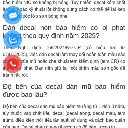
bảo hiểm NIC sẽ không bị hỏng. Tuy nhiên, decal kém chất
lượng hoặc kỹ thuật lột không đúng cách có thể để lại keo
hoặc làm tróc lớp sơn bóng nhẹ.
Dán decal nón bảo hiểm có bị phạt
không theo quy định năm 2025?
Theo Nghị định 168/2024/NĐ-CP (có hiệu lực từ
01/01/2025), việc dán decal làm thay đổi hoàn toàn màu sắc
chủ đạo của mũ hoặc che khuất tem kiểm định (tem CR) có
thể bị xử phạt. Bạn nên giữ lại một phần màu sơn gốc để
tránh rắc rối.
Độ bền của decal dán mũ bảo hiểm
được bao lâu?
Độ bền của decal dán mũ bảo hiểm thường từ 1 đến 3 năm,
tùy thuộc vào chất liệu decal (decal trong, decal màu, tem
trùm), điều kiện thời tiết, tần suất sử dụng và cách bảo quản
của bạn. Decal phản quang thường có độ bền tương tự.