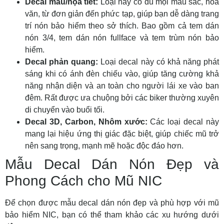
Decal màu/họa tiết:
Loại này có đủ mọi màu sắc, hoa
văn, từ đơn giản đến phức tạp, giúp bạn dễ dàng
trang
trí nón bảo hiểm
theo sở thích. Bao gồm cả
tem dán
nón 3/4
,
tem dán nón fullface
và
tem trùm nón bảo
hiểm
.
Decal phản quang:
Loại decal này có khả năng phát
sáng khi có ánh đèn chiếu vào, giúp tăng cường khả
năng nhận diện và an toàn cho người lái xe vào ban
đêm. Rất được ưa chuộng bởi các biker thường xuyên
di chuyển vào buổi tối.
Decal 3D, Carbon, Nhôm xước:
Các loại decal này
mang lại hiệu ứng thị giác đặc biệt, giúp chiếc mũ trở
nên sang trọng, mạnh mẽ hoặc độc đáo hơn.
Mẫu Decal Dán Nón Đẹp và
Phong Cách cho Mũ NIC
Để chọn được
mẫu decal dán nón đẹp
và phù hợp với mũ
bảo hiểm NIC, bạn có thể tham khảo các xu hướng dưới