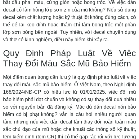
bắt đầu phai màu, cứng giòn hoặc bong tróc. Về việc
dán
decal có làm hỏng lớp sơn zin của mũ không?
Nếu sử dụng
decal kém chất lượng hoặc kỹ thuật lột không đúng cách, có
thể để lại keo dính hoặc thậm chí làm bong tróc một phần
lớp sơn bóng bên ngoài. Tuy nhiên, với decal chuyên dụng
và thợ có kinh nghiệm, điều này hiếm khi xảy ra.
Quy Định Pháp Luật Về Việc
Thay Đổi Màu Sắc Mũ Bảo Hiểm
Một điểm
quan trọng cần lưu ý
là
quy định pháp luật về việc
thay đổi màu sắc mũ bảo hiểm
. Ở Việt Nam, theo Nghị định
168/2024/NĐ-CP có hiệu lực từ 01/01/2025, việc đội mũ
bảo hiểm phải đạt chuẩn và không có sự thay đổi quá nhiều
so với nguyên bản đã đăng ký. Mặc dù
dán decal nón bảo
hiểm có bị phạt không?
vẫn là câu hỏi nhiều người quan
tâm, nhưng nếu việc dán decal làm thay đổi hoàn toàn màu
sắc chủ đạo của mũ hoặc che khuất các thông số kỹ thuật,
tem kiểm định (tem CR) thì có thể gặp rắc rối với lực lượng