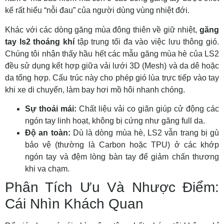
kế rất hiểu “nỗi đau” của người dùng vùng nhiệt đới.
Khác với các dòng găng mùa đông thiên về giữ nhiệt,
găng
tay ls2 thoáng khí
tập trung tối đa vào việc lưu thông gió.
Chúng tôi nhận thấy hầu hết các mẫu găng mùa hè của LS2
đều sử dụng kết hợp giữa vải lưới 3D (Mesh) và da dê hoặc
da tổng hợp. Cấu trúc này cho phép gió lùa trực tiếp vào tay
khi xe di chuyển, làm bay hơi mồ hôi nhanh chóng.
Sự thoải mái:
Chất liệu vải co giãn giúp cử động các
ngón tay linh hoạt, không bị cứng như găng full da.
Độ an toàn:
Dù là dòng mùa hè, LS2 vẫn trang bị gù
bảo vệ (thường là Carbon hoặc TPU) ở các khớp
ngón tay và đệm lòng bàn tay để giảm chấn thương
khi va chạm.
Phân Tích Ưu Và Nhược Điểm:
Cái Nhìn Khách Quan