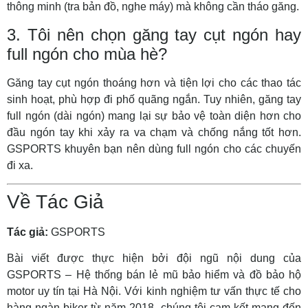
thông minh (tra bản đồ, nghe máy) mà không cần tháo găng.
3. Tôi nên chọn găng tay cụt ngón hay
full ngón cho mùa hè?
Găng tay cụt ngón thoáng hơn và tiện lợi cho các thao tác
sinh hoạt, phù hợp đi phố quãng ngắn. Tuy nhiên, găng tay
full ngón (dài ngón) mang lại sự bảo vệ toàn diện hơn cho
đầu ngón tay khi xảy ra va chạm và chống nắng tốt hơn.
GSPORTS khuyên bạn nên dùng full ngón cho các chuyến
đi xa.
Về Tác Giả
Tác giả:
GSPORTS
Bài viết được thực hiện bởi đội ngũ nội dung của
GSPORTS – Hệ thống bán lẻ mũ bảo hiểm và đồ bảo hộ
motor uy tín tại Hà Nội. Với kinh nghiệm tư vấn thực tế cho
hàng ngàn biker từ năm 2018, chúng tôi cam kết mang đến