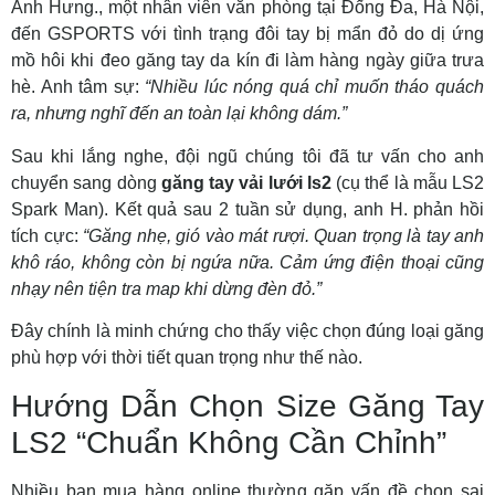
Anh Hưng., một nhân viên văn phòng tại Đống Đa, Hà Nội,
đến GSPORTS với tình trạng đôi tay bị mẩn đỏ do dị ứng
mồ hôi khi đeo găng tay da kín đi làm hàng ngày giữa trưa
hè. Anh tâm sự:
“Nhiều lúc nóng quá chỉ muốn tháo quách
ra, nhưng nghĩ đến an toàn lại không dám.”
Sau khi lắng nghe, đội ngũ chúng tôi đã tư vấn cho anh
chuyển sang dòng
găng tay vải lưới ls2
(cụ thể là mẫu LS2
Spark Man). Kết quả sau 2 tuần sử dụng, anh H. phản hồi
tích cực:
“Găng nhẹ, gió vào mát rượi. Quan trọng là tay anh
khô ráo, không còn bị ngứa nữa. Cảm ứng điện thoại cũng
nhạy nên tiện tra map khi dừng đèn đỏ.”
Đây chính là minh chứng cho thấy việc chọn đúng loại găng
phù hợp với thời tiết quan trọng như thế nào.
Hướng Dẫn Chọn Size Găng Tay
LS2 “Chuẩn Không Cần Chỉnh”
Nhiều bạn mua hàng online thường gặp vấn đề chọn sai