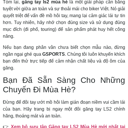
Tóm lại,
găng tay ls2 mùa hè
là một giải pháp cân bằng
tuyệt vời giữa an toàn và sự thoải mái cho biker Việt. Nó giải
quyết triệt để vấn đề mồ hôi tay, mang lại cảm giác lái tự tin
hơn. Tuy nhiên, hãy nhớ chọn đúng size và sử dụng đúng
mục đích (đi phố, touring) để sản phẩm phát huy hết công
năng.
Nếu bạn đang phân vân chưa biết chọn mẫu nào, đừng
ngần ngại ghé qua
GSPORTS
. Chúng tôi luôn khuyến khích
bạn đến thử trực tiếp để cảm nhận chất liệu và độ ôm của
găng.
Bạn Đã Sẵn Sàng Cho Những
Chuyến Đi Mùa Hè?
Đừng để đôi tay ướt mồ hôi làm gián đoạn niềm vui cầm lái
của bạn. Hãy trang bị ngay một đôi găng tay LS2 chính
hãng, thoáng mát và an toàn.
👉
Xem bộ sưu tập Găng tay LS2 Mùa Hè mới nhất tại