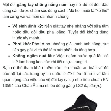
Một đôi
găng tay chống nắng nam
hay nữ dù tốt đến đâu
cũng cần được chăm sóc đúng cách. Mồ hôi muối là “kẻ thù”
làm cứng vải và mòn da nhanh chóng.
Vệ sinh định kỳ:
Nên giặt tay nhẹ nhàng với sữa tắm
hoặc dầu gội đầu pha loãng. Tuyệt đối không dùng
thuốc tẩy mạnh.
Phơi khô:
Phơi ở nơi thoáng gió, tránh ánh nắng trực
tiếp gay gắt vì có thể làm nứt phần da tổng hợp.
Không ngâm quá lâu:
Việc ngâm nước quá lâu có
thể làm bong keo các chi tiết nhựa trang trí.
Bạn có thể tham khảo thêm các tiêu chuẩn an toàn về đồ
bảo hộ tại các trang uy tín quốc tế để hiểu rõ hơn về tầm
quan trọng của việc bảo vệ đôi tay (ví dụ như tiêu chuẩn EN
13594 của Châu Âu mà nhiều dòng găng LS2 đạt được).