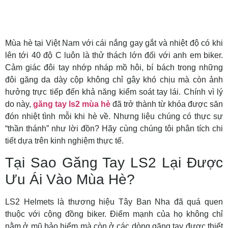
Mùa hè tại Việt Nam với cái nắng gay gắt và nhiệt độ có khi
lên tới 40 độ C luôn là thử thách lớn đối với anh em biker.
Cảm giác đôi tay nhớp nháp mồ hôi, bí bách trong những
đôi găng da dày cộp không chỉ gây khó chịu mà còn ảnh
hưởng trực tiếp đến khả năng kiểm soát tay lái. Chính vì lý
do này,
găng tay ls2 mùa hè
đã trở thành từ khóa được săn
đón nhiệt tình mỗi khi hè về. Nhưng liệu chúng có thực sự
“thần thánh” như lời đồn? Hãy cùng chúng tôi phân tích chi
tiết dựa trên kinh nghiệm thực tế.
Tại Sao Găng Tay LS2 Lại Được
Ưu Ái Vào Mùa Hè?
LS2 Helmets là thương hiệu Tây Ban Nha đã quá quen
thuộc với cộng đồng biker. Điểm mạnh của họ không chỉ
nằm ở mũ bảo hiểm mà còn ở các dòng găng tay được thiết