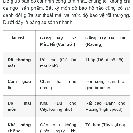
Để giúp bạn có cái nhìn công tâm nhất, chúng tôi không chỉ
ca ngợi sản phẩm. Bất kỳ món đồ bảo hộ nào cũng có sự
đánh đổi giữa sự thoải mái và mức độ bảo vệ tối thượng.
Dưới đây là bảng so sánh nhanh:
Tiêu chí
Găng tay LS2
Găng tay Da Full
Mùa Hè (Vải lưới)
(Racing)
Độ thoáng
Rất cao (Gió lùa
Thấp (Dễ bí mồ hôi)
mát
mát lạnh)
Cảm giác
Chân thật, nhẹ
Hơi cứng, cần thời
lái
nhàng
gian break-in
Độ mài
Khá (Đủ cho
Rất cao (Dành cho
mòn
City/Touring nhẹ)
Racing/High speed)
Khả năng
Gần như không
Tốt hơn (Tùy loại da)
chống
(Ướt ngay khi