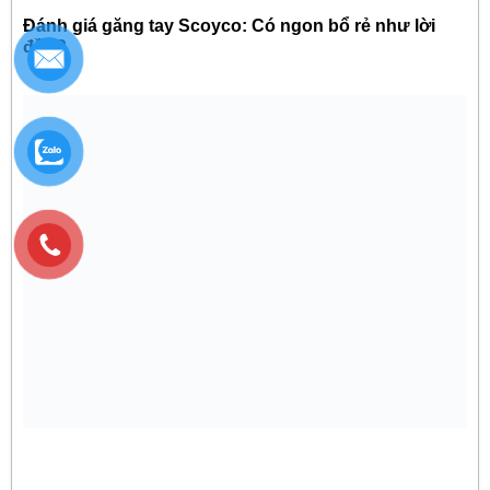
Đánh giá găng tay Scoyco: Có ngon bổ rẻ như lời
đồn?