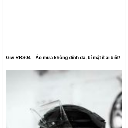
Givi RRS04 – Áo mưa không dính da, bí mật ít ai biết!