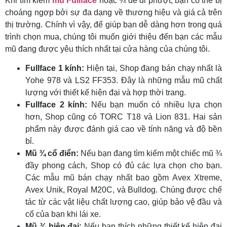
Khi tìm kiếm
mũ Fullface
hoặc ¾ để đi phượt, bạn có thể bị
choáng ngợp bởi sự đa dạng về thương hiệu và giá cả trên
thị trường. Chính vì vậy, để giúp bạn dễ dàng hơn trong quá
trình chọn mua, chúng tôi muốn giới thiệu đến bạn các mẫu
mũ đang được yêu thích nhất tại cửa hàng của chúng tôi.
Fullface 1 kính:
Hiện tại, Shop đang bán chạy nhất là
Yohe 978 và LS2 FF353. Đây là những mẫu mũ chất
lượng với thiết kế hiện đại và hợp thời trang.
Fullface 2 kính:
Nếu bạn muốn có nhiều lựa chọn
hơn, Shop cũng có TORC T18 và Lion 831. Hai sản
phẩm này được đánh giá cao về tính năng và độ bền
bỉ.
Mũ ¾ cổ điển:
Nếu bạn đang tìm kiếm một chiếc mũ ¾
đầy phong cách, Shop có đủ các lựa chọn cho bạn.
Các mẫu mũ bán chạy nhất bao gồm Avex Xtreme,
Avex Unik, Royal M20C, và Bulldog. Chúng được chế
tác từ các vật liệu chất lượng cao, giúp bảo vệ đầu và
cổ của bạn khi lái xe.
Mũ ¾ hiện đại:
Nếu bạn thích những thiết kế hiện đại