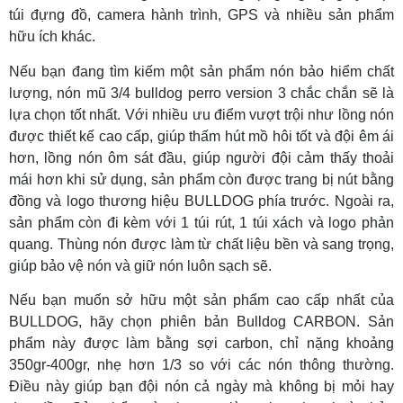
túi đựng đồ, camera hành trình, GPS và nhiều sản phẩm
hữu ích khác.
Nếu bạn đang tìm kiếm một sản phẩm nón bảo hiểm chất
lượng, nón mũ 3/4 bulldog perro version 3 chắc chắn sẽ là
lựa chọn tốt nhất. Với nhiều ưu điểm vượt trội như lồng nón
được thiết kế cao cấp, giúp thấm hút mồ hôi tốt và đội êm ái
hơn, lồng nón ôm sát đầu, giúp người đội cảm thấy thoải
mái hơn khi sử dụng, sản phẩm còn được trang bị nút bằng
đồng và logo thương hiệu BULLDOG phía trước. Ngoài ra,
sản phẩm còn đi kèm với 1 túi rút, 1 túi xách và logo phản
quang. Thùng nón được làm từ chất liệu bền và sang trọng,
giúp bảo vệ nón và giữ nón luôn sạch sẽ.
Nếu bạn muốn sở hữu một sản phẩm cao cấp nhất của
BULLDOG, hãy chọn phiên bản Bulldog CARBON. Sản
phẩm này được làm bằng sợi carbon, chỉ nặng khoảng
350gr-400gr, nhẹ hơn 1/3 so với các nón thông thường.
Điều này giúp bạn đội nón cả ngày mà không bị mỏi hay