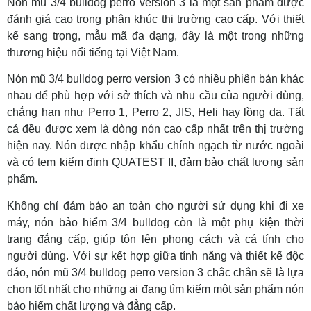
Nón mũ 3/4 bulldog perro version 3 là một sản phẩm được
đánh giá cao trong phân khúc thị trường cao cấp. Với thiết
kế sang trọng, mẫu mã đa dạng, đây là một trong những
thương hiệu nổi tiếng tại Việt Nam.
Nón mũ 3/4 bulldog perro version 3 có nhiều phiên bản khác
nhau để phù hợp với sở thích và nhu cầu của người dùng,
chẳng hạn như Perro 1, Perro 2, JIS, Heli hay lồng da. Tất
cả đều được xem là dòng nón cao cấp nhất trên thị trường
hiện nay. Nón được nhập khẩu chính ngạch từ nước ngoài
và có tem kiểm định QUATEST II, đảm bảo chất lượng sản
phẩm.
Không chỉ đảm bảo an toàn cho người sử dụng khi đi xe
máy, nón bảo hiểm 3/4 bulldog còn là một phụ kiện thời
trang đẳng cấp, giúp tôn lên phong cách và cá tính cho
người dùng. Với sự kết hợp giữa tính năng và thiết kế độc
đáo, nón mũ 3/4 bulldog perro version 3 chắc chắn sẽ là lựa
chọn tốt nhất cho những ai đang tìm kiếm một sản phẩm nón
bảo hiểm chất lượng và đẳng cấp.