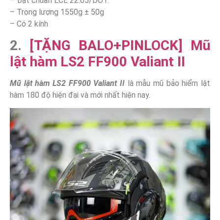
– Đạt chuẩn ECE 22.05/DOT.
– Trọng lượng 1550g ± 50g
– Có 2 kính
2.
[TẶNG BALO+PINLOCK] Mũ
lật hàm LS2 FF900 Valiant II
Mũ lật hàm LS2 FF900 Valiant II
là mẫu mũ bảo hiểm lật
hàm 180 độ hiện đại và mới nhất hiện nay.