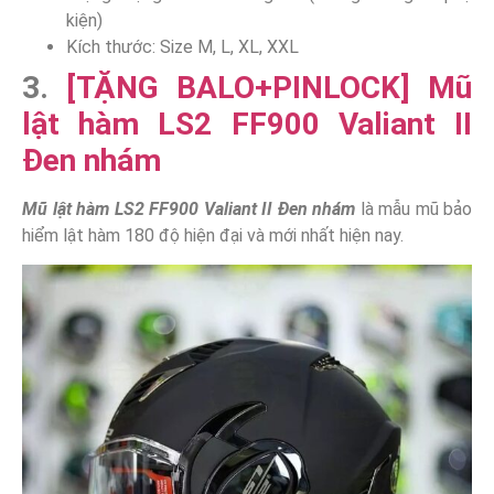
kiện)
Kích thước: Size M, L, XL, XXL
3.
[TẶNG BALO+PINLOCK] Mũ
lật hàm LS2 FF900 Valiant II
Đen nhám
Mũ lật hàm LS2 FF900 Valiant II Đen nhám
là mẫu mũ bảo
hiểm lật hàm 180 độ hiện đại và mới nhất hiện nay.