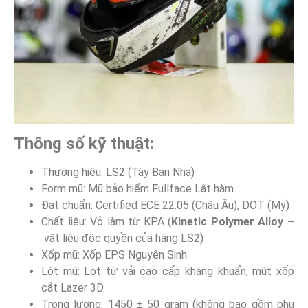
Thông số kỹ thuật:
Thương hiệu: LS2 (Tây Ban Nha)
Form mũ: Mũ bảo hiểm Fullface Lật hàm.
Đạt chuẩn: Certified ECE 22.05 (Châu Âu), DOT (Mỹ)
Chất liệu: Vỏ làm từ KPA (
Kinetic Polymer Alloy –
vật liệu độc quyền của hãng LS2)
Xốp mũ: Xốp EPS Nguyên Sinh
Lót mũ: Lót từ vải cao cấp kháng khuẩn, mút xốp
cắt Lazer 3D.
Trọng lượng: 1450 ± 50 gram (không bao gồm phụ