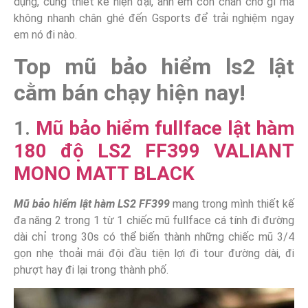
dụng, cùng thiết kế hiện đại, anh em còn chần chờ gì mà
không nhanh chân ghé đến Gsports để trải nghiệm ngay
em nó đi nào.
Top mũ bảo hiểm ls2 lật
cằm bán chạy hiện nay!
1.
Mũ bảo hiểm fullface lật hàm
180 độ LS2 FF399 VALIANT
MONO MATT BLACK
Mũ bảo hiểm lật hàm LS2 FF399
mang trong mình thiết kế
đa năng 2 trong 1 từ 1 chiếc mũ fullface cá tính đi đường
dài chỉ trong 30s có thể biến thành những chiếc mũ 3/4
gọn nhẹ thoải mái đội đầu tiện lợi đi tour đường dài, đi
phượt hay đi lại trong thành phố.