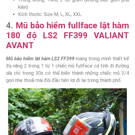
kiện)
Kích thước: Size M, L, XL, XXL
4.
Mũ bảo hiểm fullface lật hàm
180 độ LS2 FF399 VALIANT
AVANT
Mũ bảo hiểm lật hàm LS2 FF399
mang trong mình thiết kế
đa năng 2 trong 1 từ 1 chiếc mũ fullface cá tính đi đường
dài chỉ trong 30s có thể biến thành những chiếc mũ 3/4
gọn nhẹ thoải mái đội đầu tiện lợi đi lại trong thành phố.