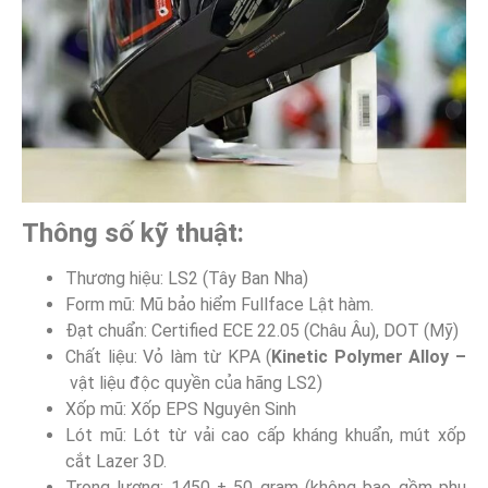
Thông số kỹ thuật:
Thương hiệu: LS2 (Tây Ban Nha)
Form mũ: Mũ bảo hiểm Fullface Lật hàm.
Đạt chuẩn: Certified ECE 22.05 (Châu Âu), DOT (Mỹ)
Chất liệu: Vỏ làm từ KPA (
Kinetic Polymer Alloy –
vật liệu độc quyền của hãng LS2)
Xốp mũ: Xốp EPS Nguyên Sinh
Lót mũ: Lót từ vải cao cấp kháng khuẩn, mút xốp
cắt Lazer 3D.
Trọng lượng: 1450 ± 50 gram (không bao gồm phụ