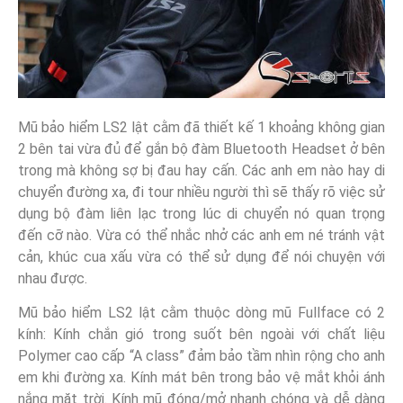
Mũ bảo hiểm LS2 lật cằm đã thiết kế 1 khoảng không gian
2 bên tai vừa đủ để gắn bộ đàm Bluetooth Headset ở bên
trong mà không sợ bị đau hay cấn. Các anh em nào hay di
chuyển đường xa, đi tour nhiều người thì sẽ thấy rõ việc sử
dụng bộ đàm liên lạc trong lúc di chuyển nó quan trọng
đến cỡ nào. Vừa có thể nhắc nhở các anh em né tránh vật
cản, khúc cua xấu vừa có thể sử dụng để nói chuyện với
nhau được.
Mũ bảo hiểm LS2 lật cằm thuộc dòng mũ Fullface có 2
kính: Kính chắn gió trong suốt bên ngoài với chất liệu
Polymer cao cấp “A class” đảm bảo tầm nhìn rộng cho anh
em khi đường xa. Kính mát bên trong bảo vệ mắt khỏi ánh
nắng mặt trời. Kính mũ đóng/mở nhanh chóng và dễ dàng