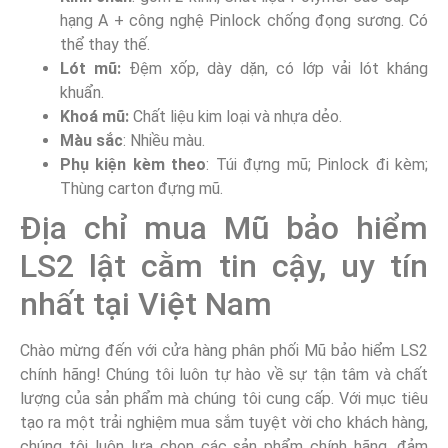
hạng A + công nghệ Pinlock chống đọng sương. Có
thể thay thế.
Lót mũ:
Đệm xốp, dày dặn, có lớp vải lót kháng
khuẩn.
Khoá mũ:
Chất liệu kim loại và nhựa dẻo.
Màu sắc
: Nhiều màu.
Phụ kiện kèm theo
: Túi đựng mũ; Pinlock đi kèm;
Thùng carton đựng mũ.
Địa chỉ mua Mũ bảo hiểm
LS2 lật cằm tin cậy, uy tín
nhất tại Việt Nam
Chào mừng đến với cửa hàng phân phối Mũ bảo hiểm LS2
chính hãng! Chúng tôi luôn tự hào về sự tận tâm và chất
lượng của sản phẩm mà chúng tôi cung cấp. Với mục tiêu
tạo ra một trải nghiệm mua sắm tuyệt vời cho khách hàng,
chúng tôi luôn lựa chọn các sản phẩm chính hãng, đảm