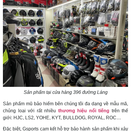
Sản phẩm tại cửa hàng 396 đường Láng
Sản phẩm mũ bảo hiểm bên chúng tôi đa dạng về mẫu mã,
chủng loại với rất nhiều
thương hiệu nổi tiếng
trên thế
giới: HJC, LS2, YOHE, KYT, BULLDOG, ROYAL, ROC…
Đặc biệt, Gsports cam kết hỗ trợ bảo hành sản phẩm khi xảy