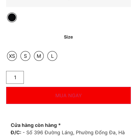
Size
XS
S
M
L
MUA NGAY
Cửa hàng còn hàng *
Đ/C:
- Số 396 Đường Láng, Phường Đống Đa, Hà