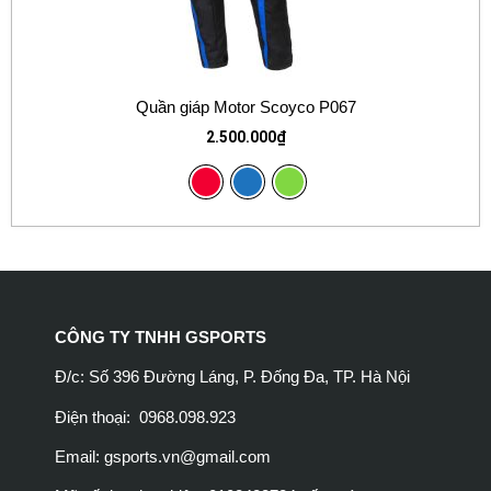
Quần giáp Motor Scoyco P067
2.500.000
₫
CÔNG TY TNHH GSPORTS
Đ/c: Số 396 Đường Láng, P. Đống Đa, TP. Hà Nội
Điện thoại: 0968.098.923
Email:
gsports.vn@gmail.com