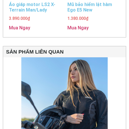
Áo giáp motor LS2 X-
Mũ bảo hiểm lật hàm
Terrain Man/Lady
Ego E5 New
3.890.000
₫
1.380.000
₫
Mua Ngay
Mua Ngay
SẢN PHẨM LIÊN QUAN