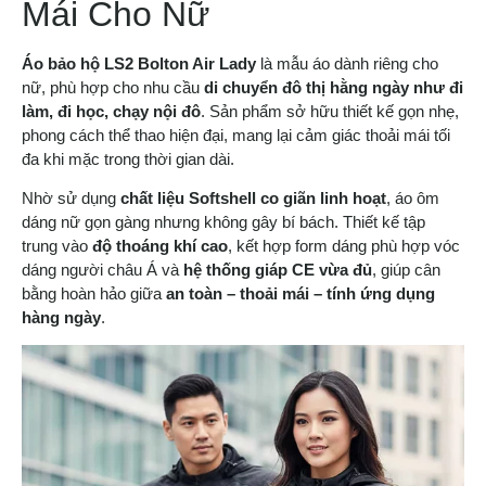
Mái Cho Nữ
Áo bảo hộ LS2 Bolton Air Lady
là mẫu áo dành riêng cho
nữ, phù hợp cho nhu cầu
di chuyển đô thị hằng ngày như đi
làm, đi học, chạy nội đô
. Sản phẩm sở hữu thiết kế gọn nhẹ,
phong cách thể thao hiện đại, mang lại cảm giác thoải mái tối
đa khi mặc trong thời gian dài.
Nhờ sử dụng
chất liệu Softshell co giãn linh hoạt
, áo ôm
dáng nữ gọn gàng nhưng không gây bí bách. Thiết kế tập
trung vào
độ thoáng khí cao
, kết hợp form dáng phù hợp vóc
dáng người châu Á và
hệ thống giáp CE vừa đủ
, giúp cân
bằng hoàn hảo giữa
an toàn – thoải mái – tính ứng dụng
hàng ngày
.