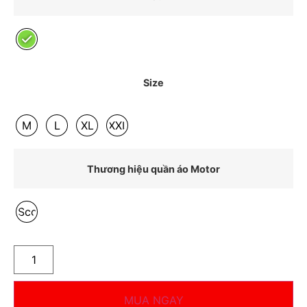
Size
M
L
XL
XXL
Thương hiệu quần áo Motor
Scoyco
MUA NGAY