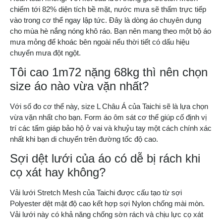
chiếm tới 82% diện tích bề mặt, nước mưa sẽ thấm trực tiếp
vào trong cơ thể ngay lập tức. Đây là dòng áo chuyên dụng
cho mùa hè nắng nóng khô ráo. Bạn nên mang theo một bộ áo
mưa mỏng để khoác bên ngoài nếu thời tiết có dấu hiệu
chuyển mưa đột ngột.
Tôi cao 1m72 nặng 68kg thì nên chọn
size áo nào vừa vặn nhất?
Với số đo cơ thể này, size L Châu Á của Taichi sẽ là lựa chọn
vừa vặn nhất cho bạn. Form áo ôm sát cơ thể giúp cố định vị
trí các tấm giáp bảo hộ ở vai và khuỷu tay một cách chính xác
nhất khi bạn di chuyển trên đường tốc độ cao.
Sợi dệt lưới của áo có dễ bị rách khi
cọ xát hay không?
Vải lưới Stretch Mesh của Taichi được cấu tạo từ sợi
Polyester dệt mật độ cao kết hợp sợi Nylon chống mài mòn.
Vải lưới này có khả năng chống sờn rách và chịu lực cọ xát