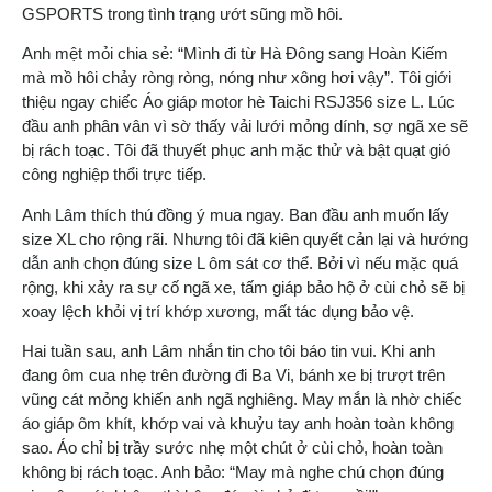
GSPORTS trong tình trạng ướt sũng mồ hôi.
Anh mệt mỏi chia sẻ: “Mình đi từ Hà Đông sang Hoàn Kiếm
mà mồ hôi chảy ròng ròng, nóng như xông hơi vậy”. Tôi giới
thiệu ngay chiếc Áo giáp motor hè Taichi RSJ356 size L. Lúc
đầu anh phân vân vì sờ thấy vải lưới mỏng dính, sợ ngã xe sẽ
bị rách toạc. Tôi đã thuyết phục anh mặc thử và bật quạt gió
công nghiệp thổi trực tiếp.
Anh Lâm thích thú đồng ý mua ngay. Ban đầu anh muốn lấy
size XL cho rộng rãi. Nhưng tôi đã kiên quyết cản lại và hướng
dẫn anh chọn đúng size L ôm sát cơ thể. Bởi vì nếu mặc quá
rộng, khi xảy ra sự cố ngã xe, tấm giáp bảo hộ ở cùi chỏ sẽ bị
xoay lệch khỏi vị trí khớp xương, mất tác dụng bảo vệ.
Hai tuần sau, anh Lâm nhắn tin cho tôi báo tin vui. Khi anh
đang ôm cua nhẹ trên đường đi Ba Vi, bánh xe bị trượt trên
vũng cát mỏng khiến anh ngã nghiêng. May mắn là nhờ chiếc
áo giáp ôm khít, khớp vai và khuỷu tay anh hoàn toàn không
sao. Áo chỉ bị trầy sước nhẹ một chút ở cùi chỏ, hoàn toàn
không bị rách toạc. Anh bảo: “May mà nghe chú chọn đúng