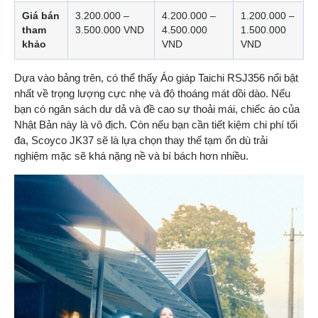
Giá bán
3.200.000 –
4.200.000 –
1.200.000 –
tham
3.500.000 VND
4.500.000
1.500.000
khảo
VND
VND
Dựa vào bảng trên, có thể thấy Áo giáp Taichi RSJ356 nổi bật
nhất về trọng lượng cực nhẹ và độ thoáng mát dồi dào. Nếu
bạn có ngân sách dư dả và đề cao sự thoải mái, chiếc áo của
Nhật Bản này là vô địch. Còn nếu bạn cần tiết kiệm chi phí tối
đa, Scoyco JK37 sẽ là lựa chọn thay thế tạm ổn dù trải
nghiệm mặc sẽ khá nặng nề và bí bách hơn nhiều.