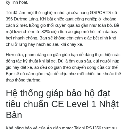
kỳ linh hoạt.
Tôi đã làm một thử nghiệm nhỏ tại cửa hàng GSPORTS số
396 Đường Láng. Khi bật chiếc quạt công nghiệp ở khoảng
cách 2 mét, luồng gió thổi xuyên qua áo gần như toàn bộ. Bề
mặt lưới chiếm tới 82% diện tích áo giúp mồ hôi trên da bay
hơi nhanh chóng. Bạn sẽ không còn cảm giác bết dính khó
chịu ở lưng hay nách áo sau khi chạy xe.
Hơn nữa, phom dáng co giãn giúp bạn dễ dàng thực hiện các
động tác kỹ thuật khi lái xe. Dù là ôm cua sâu, cúi người núp
gió hay dắt xe, áo đều co giãn theo chuyển động của cơ thể.
Bạn sẽ có cảm giác mặc dễ chịu như một chiếc áo khoác thể
thao thông thường.
Hệ thống giáp bảo hộ đạt
tiêu chuẩn CE Level 1 Nhật
Bản
Khả năng bảo vệ của Áo giáp motor Taichi RSJ356 thực sự