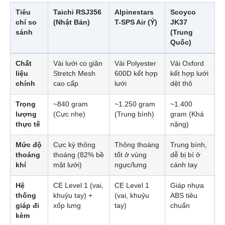
Tiêu
Taichi RSJ356
Alpinestars
Scoyco
chí so
(Nhật Bản)
T-SPS Air (Ý)
JK37
sánh
(Trung
Quốc)
Chất
Vải lưới co giãn
Vải Polyester
Vải Oxford
liệu
Stretch Mesh
600D kết hợp
kết hợp lưới
chính
cao cấp
lưới
dệt thô
Trọng
~840 gram
~1.250 gram
~1.400
lượng
(Cực nhẹ)
(Trung bình)
gram (Khá
thực tế
nặng)
Mức độ
Cực kỳ thông
Thông thoáng
Trung bình,
thoáng
thoáng (82% bề
tốt ở vùng
dễ bị bí ở
khí
mặt lưới)
ngực/lưng
cánh tay
Hệ
CE Level 1 (vai,
CE Level 1
Giáp nhựa
thống
khuỷu tay) +
(vai, khuỷu
ABS tiêu
giáp đi
xốp lưng
tay)
chuẩn
kèm