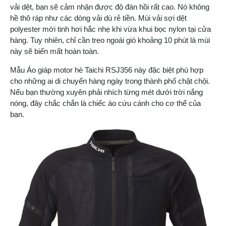
vải dệt, bạn sẽ cảm nhận được độ đàn hồi rất cao. Nó không
hề thô ráp như các dòng vải dù rẻ tiền. Mùi vải sợi dệt
polyester mới tinh hơi hắc nhẹ khi vừa khui bọc nylon tại cửa
hàng. Tuy nhiên, chỉ cần treo ngoài gió khoảng 10 phút là mùi
này sẽ biến mất hoàn toàn.
Mẫu Áo giáp motor hè Taichi RSJ356 này đặc biệt phù hợp
cho những ai di chuyển hàng ngày trong thành phố chật chội.
Nếu bạn thường xuyên phải nhích từng mét dưới trời nắng
nóng, đây chắc chắn là chiếc áo cứu cánh cho cơ thể của
bạn.