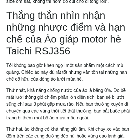
size ôm sát, không thì hôm đó cùi chỏ đi tong rồi!”.
Thẳng thắn nhìn nhận
những nhược điểm và hạn
chế của Áo giáp motor hè
Taichi RSJ356
Tôi không bao giờ khen ngợi một sản phẩm một cách mù
quáng. Chiếc áo này dù rất tốt nhưng vẫn tồn tại những hạn
chế cố hữu của dòng áo lưới mùa hè.
Thứ nhất, khả năng chống nước của áo là bằng 0%. Do bề
mặt lưới thông gió chiếm phần lớn diện tích, bạn sẽ bị ướt
sũng chỉ sau 3 phút gặp mưa rào. Nếu bạn thường xuyên di
chuyển qua các vùng thời tiết thất thường, bạn bắt buộc phải
trang bị thêm một bộ áo mưa mặc ngoài.
Thứ hai, áo không có khả năng giữ ấm. Khi chạy xe vào ban
đêm trên các cung đường đèo núi hoặc vùng cao lạnh giá,