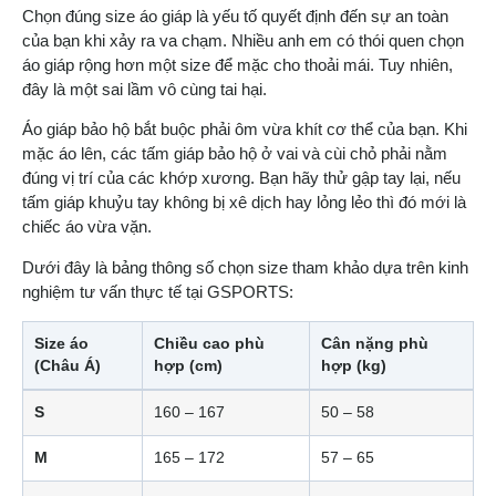
Chọn đúng size áo giáp là yếu tố quyết định đến sự an toàn
của bạn khi xảy ra va chạm. Nhiều anh em có thói quen chọn
áo giáp rộng hơn một size để mặc cho thoải mái. Tuy nhiên,
đây là một sai lầm vô cùng tai hại.
Áo giáp bảo hộ bắt buộc phải ôm vừa khít cơ thể của bạn. Khi
mặc áo lên, các tấm giáp bảo hộ ở vai và cùi chỏ phải nằm
đúng vị trí của các khớp xương. Bạn hãy thử gập tay lại, nếu
tấm giáp khuỷu tay không bị xê dịch hay lỏng lẻo thì đó mới là
chiếc áo vừa vặn.
Dưới đây là bảng thông số chọn size tham khảo dựa trên kinh
nghiệm tư vấn thực tế tại GSPORTS:
Size áo
Chiều cao phù
Cân nặng phù
(Châu Á)
hợp (cm)
hợp (kg)
S
160 – 167
50 – 58
M
165 – 172
57 – 65