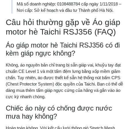
Mã số doanh nghiệp: 0108488784 cấp ngày 1/11/2018 –
Nơi cấp: Sở kế hoạch và đầu tư Thành phố Hà Nội.
Câu hỏi thường gặp về Áo giáp
motor hè Taichi RSJ356 (FAQ)
Áo giáp motor hè Taichi RSJ356 có đi
kèm giáp ngực không?
Không, áo nguyên bản chỉ trang bị sẵn giáp vai, khuỷu tay đạt
chuẩn CE Level 1 và một tấm đệm lưng bằng xốp mềm giảm
chấn. Tuy nhiên, áo được thiết kế sẵn hệ thống nút bấm CPS
(Chest Protector System) độc quyền của Taichi. Bạn có thể dễ
dàng mua thêm tấm giáp ngực cứng của hãng và gắn vào áo
cực kỳ nhanh chóng.
Chiếc áo này có chống được nước
mưa hay không?
Hoàn toàn không. Với kết cấu lưới thông gió Stretch Mesh