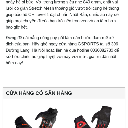
ngày hè oi bức. Với trọng lượng siêu nhẹ 840 gram, chất vải
lưới co giãn Stretch Mesh thoáng gió vượt trội cùng hệ thống
giáp bảo hộ CE Level 1 đạt chuẩn Nhật Bản, chiếc áo này sẽ
giúp mọi chuyến đi của bạn trở nên trọn vẹn và an tâm hơn
bao giờ hết.
Đừng để cái nắng nóng gay gắt làm cản bước đam mê xê
dịch của bạn. Hãy ghé ngay cửa hàng GSPORTS tại số 396
Đường Láng, Hà Nội hoặc liên hệ qua hotline 0936082739 để
sở hữu chiếc áo giáp tuyệt vời này với mức giá ưu đãi nhất
hôm nay!
CỬA HÀNG CÓ SẴN HÀNG