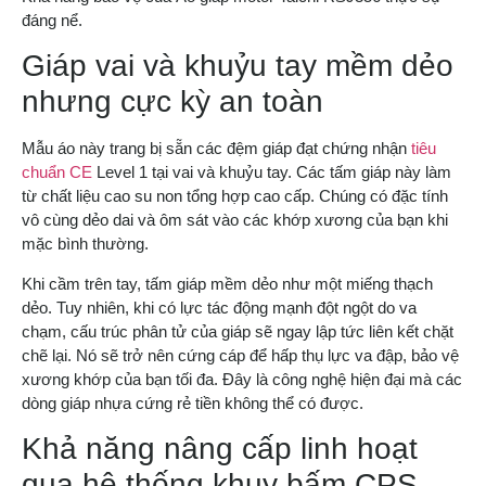
đáng nể.
Giáp vai và khuỷu tay mềm dẻo
nhưng cực kỳ an toàn
Mẫu áo này trang bị sẵn các đệm giáp đạt chứng nhận
tiêu
chuẩn CE
Level 1 tại vai và khuỷu tay. Các tấm giáp này làm
từ chất liệu cao su non tổng hợp cao cấp. Chúng có đặc tính
vô cùng dẻo dai và ôm sát vào các khớp xương của bạn khi
mặc bình thường.
Khi cầm trên tay, tấm giáp mềm dẻo như một miếng thạch
dẻo. Tuy nhiên, khi có lực tác động mạnh đột ngột do va
chạm, cấu trúc phân tử của giáp sẽ ngay lập tức liên kết chặt
chẽ lại. Nó sẽ trở nên cứng cáp để hấp thụ lực va đập, bảo vệ
xương khớp của bạn tối đa. Đây là công nghệ hiện đại mà các
dòng giáp nhựa cứng rẻ tiền không thể có được.
Khả năng nâng cấp linh hoạt
qua hệ thống khuy bấm CPS