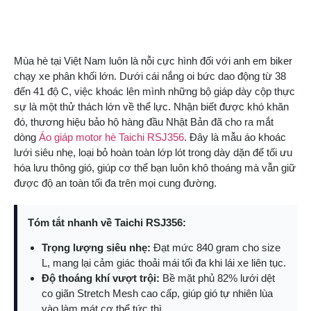
Mùa hè tại Việt Nam luôn là nỗi cực hình đối với anh em biker
chạy xe phân khối lớn. Dưới cái nắng oi bức dao động từ 38
đến 41 độ C, việc khoác lên mình những bộ giáp dày cộp thực
sự là một thử thách lớn về thể lực. Nhận biết được khó khăn
đó, thương hiệu bảo hộ hàng đầu Nhật Bản đã cho ra mắt
dòng
Áo giáp motor hè Taichi RSJ356
. Đây là mẫu áo khoác
lưới siêu nhẹ, loại bỏ hoàn toàn lớp lót trong dày dặn để tối ưu
hóa lưu thông gió, giúp cơ thể bạn luôn khô thoáng mà vẫn giữ
được độ an toàn tối đa trên mọi cung đường.
Tóm tắt nhanh về Taichi RSJ356:
Trọng lượng siêu nhẹ:
Đạt mức 840 gram cho size
L, mang lại cảm giác thoải mái tối đa khi lái xe liên tục.
Độ thoáng khí vượt trội:
Bề mặt phủ 82% lưới dệt
co giãn Stretch Mesh cao cấp, giúp gió tự nhiên lùa
vào làm mát cơ thể tức thì.