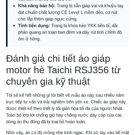
Khả năng bảo hộ:
Trang bị sẵn giáp vai và khuỷu tay
đạt chuẩn chất lượng CE Level 1 mềm dẻo, có nút
chờ lắp thêm giáp ngực cứng.
Tính tiện dụng:
Trang bị khóa kéo YKK bền bỉ, dải
phản quang an toàn ban đêm và dây rút tinh chỉnh độ
ôm ở hông.
Đánh giá chi tiết áo giáp
motor hè Taichi RSJ356 từ
chuyên gia kỹ thuật
Tôi sẽ kể hết những gì tôi biết về mẫu áo này sau nhiều năm
trực tiếp tư vấn và trải nghiệm trên yên xe. Chiếc áo giáp này
được thiết kế theo triết lý tối giản hóa tối đa của người Nhật.
Toàn bộ lớp lót chống gió hay chống nước dày cộp của các
dòng áo thu đông đã bị loại bỏ hoàn toàn.
Nhờ vậy, áo có độ mỏng nhẹ kinh ngạc. Khi sờ tay vào bề mặt