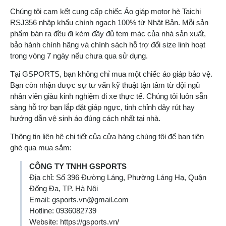
Chúng tôi cam kết cung cấp chiếc Áo giáp motor hè Taichi
RSJ356 nhập khẩu chính ngạch 100% từ Nhật Bản. Mỗi sản
phẩm bán ra đều đi kèm đầy đủ tem mác của nhà sản xuất,
bảo hành chính hãng và chính sách hỗ trợ đổi size linh hoạt
trong vòng 7 ngày nếu chưa qua sử dụng.
Tại GSPORTS, bạn không chỉ mua một chiếc áo giáp bảo vệ.
Bạn còn nhận được sự tư vấn kỹ thuật tận tâm từ đội ngũ
nhân viên giàu kinh nghiệm đi xe thực tế. Chúng tôi luôn sẵn
sàng hỗ trợ bạn lắp đặt giáp ngực, tinh chỉnh dây rút hay
hướng dẫn vệ sinh áo đúng cách nhất tại nhà.
Thông tin liên hệ chi tiết của cửa hàng chúng tôi để bạn tiện
ghé qua mua sắm:
CÔNG TY TNHH GSPORTS
Địa chỉ: Số 396 Đường Láng, Phường Láng Hạ, Quận
Đống Đa, TP. Hà Nội
Email:
gsports.vn@gmail.com
Hotline: 0936082739
Website: https://gsports.vn/