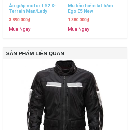
Áo giáp motor LS2 X-
Mũ bảo hiểm lật hàm
Terrain Man/Lady
Ego E5 New
3.890.000
₫
1.380.000
₫
Mua Ngay
Mua Ngay
SẢN PHẨM LIÊN QUAN