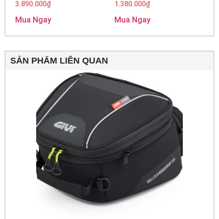
3.890.000
₫
1.380.000
₫
Mua Ngay
Mua Ngay
SẢN PHẨM LIÊN QUAN