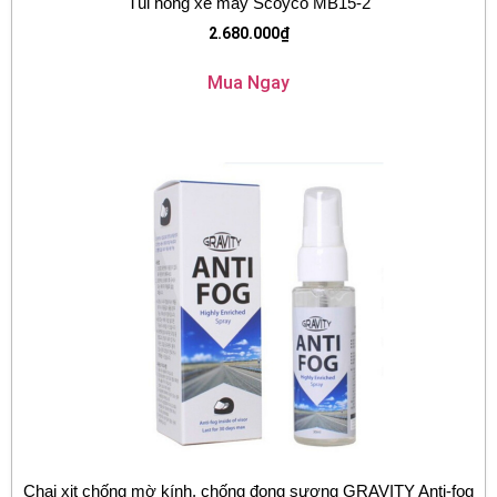
Túi hông xe máy Scoyco MB15-2
2.680.000
₫
Mua Ngay
Chai xịt chống mờ kính, chống đọng sương GRAVITY Anti-fog