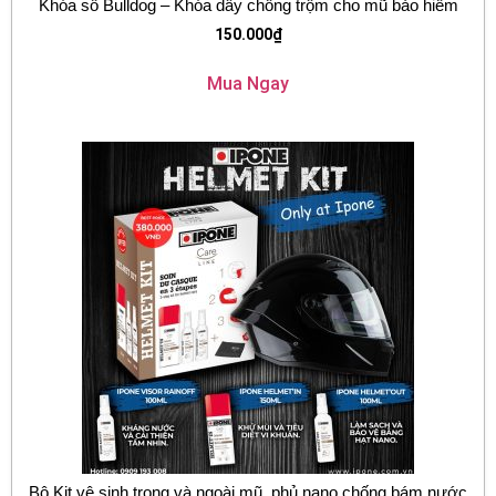
Khóa số Bulldog – Khóa dây chống trộm cho mũ bảo hiểm
150.000
₫
Mua Ngay
Bộ Kit vệ sinh trong và ngoài mũ, phủ nano chống bám nước