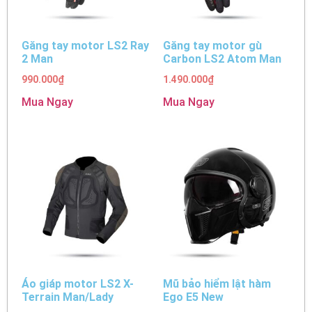
Găng tay motor LS2 Ray
Găng tay motor gù
2 Man
Carbon LS2 Atom Man
990.000
₫
1.490.000
₫
Mua Ngay
Mua Ngay
Áo giáp motor LS2 X-
Mũ bảo hiểm lật hàm
Terrain Man/Lady
Ego E5 New