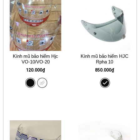
Kính mũ bảo hiểm Hjc
Kính mũ bảo hiểm HJC
VO-10/VO-20
Rpha 10
120.000
₫
850.000
₫