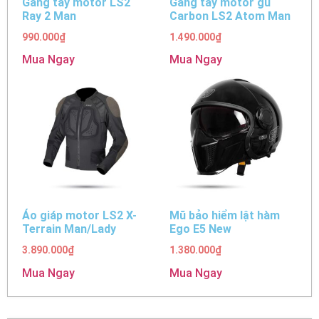
Găng tay motor LS2
Găng tay motor gù
Ray 2 Man
Carbon LS2 Atom Man
990.000
₫
1.490.000
₫
Mua Ngay
Mua Ngay
Áo giáp motor LS2 X-
Mũ bảo hiểm lật hàm
Terrain Man/Lady
Ego E5 New
3.890.000
₫
1.380.000
₫
Mua Ngay
Mua Ngay