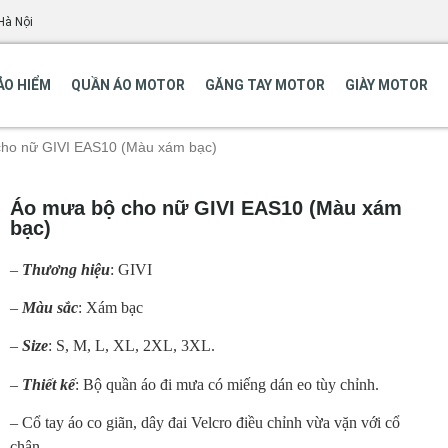
Hà Nội
ẢO HIỂM
QUẦN ÁO MOTOR
GĂNG TAY MOTOR
GIÀY MOTOR
cho nữ GIVI EAS10 (Màu xám bạc)
Áo mưa bộ cho nữ GIVI EAS10 (Màu xám
bạc)
–
Thương hiệu
: GIVI
–
Màu sắc
: Xám bạc
–
Size
: S, M, L, XL, 2XL, 3XL.
–
Thiết kế
: Bộ quần áo đi mưa có miếng dán eo tùy chỉnh.
– Cổ tay áo co giãn, dây đai Velcro điều chỉnh vừa vặn với cổ
chân.