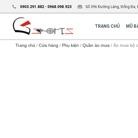
0903.291.882
-
0968.098.923
Số 396 Đường Láng, Đống Đa, 
TRANG CHỦ
MŨ B
Trang chủ
/
Cửa hàng
/
Phụ kiện
/
Quần áo mưa
/ Áo mưa bộ 