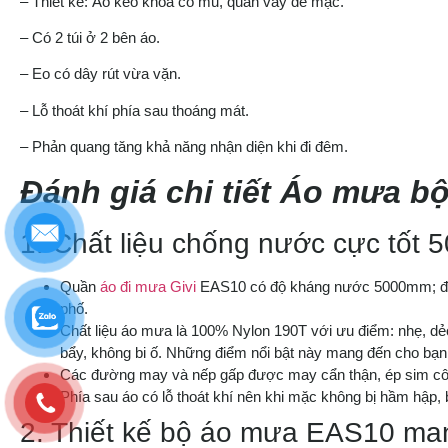
– Thiết kế: Áo kéo khóa có mũ, quần váy dễ mặc.
– Có 2 túi ở 2 bên áo.
– Eo có dây rút vừa vặn.
– Lỗ thoát khí phía sau thoáng mát.
– Phản quang tăng khả năng nhận diện khi đi đêm.
Đánh giá chi tiết Áo mưa b
1. Chất liệu chống nước cực tốt
Quần
áo đi mưa Givi
EAS10 có độ kháng nước 5000mm; đủ đ
phố.
Chất liệu áo mưa là 100% Nylon 190T với ưu điểm: nhẹ, dẻo
bẩy, không bi ố. Những điểm nổi bật này mang đến cho bạn 
Các đường may và nếp gấp được may cẩn thận, ép sim cô
Phía sau áo có lỗ thoát khí nên khi mặc không bị hầm hập, 
2. Thiết kế bộ áo mưa EAS10 mang