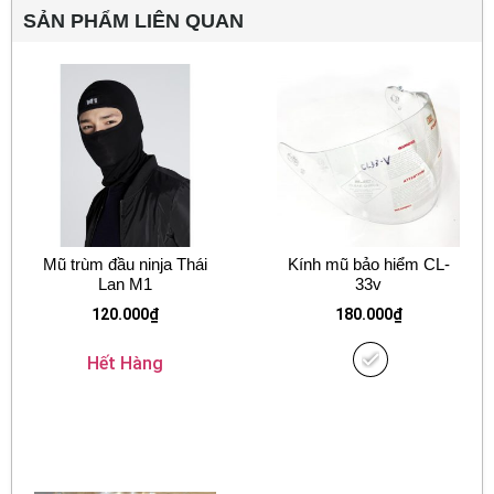
SẢN PHẨM LIÊN QUAN
Mũ trùm đầu ninja Thái
Kính mũ bảo hiểm CL-
Lan M1
33v
120.000
₫
180.000
₫
Hết Hàng