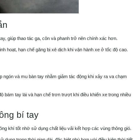
ắn
, giúp thao tác ga, côn và phanh trở nên chính xác hơn.
inh hoạt, hạn chế găng bị xê dịch khi vận hành xe ở tốc độ cao.
hớp ngón và mu bàn tay nhằm giảm tác động khi xảy ra va chạm
 bám tay lái và hạn chế trơn trượt khi điều khiển xe trong nhiều
ông bí tay
g khí tốt nhờ sử dụng chất liệu vải kết hợp các vùng thông gió.
 dụng trong thời gian dài, đặc biệt phù hợp với điều kiện thời tiết