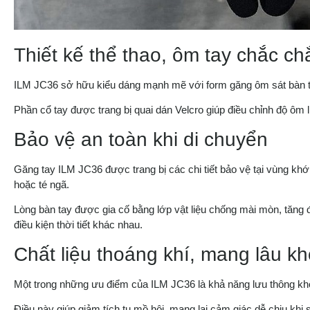
Thiết kế thể thao, ôm tay chắc ch
ILM JC36 sở hữu kiểu dáng mạnh mẽ với form găng ôm sát bàn tay
Phần cổ tay được trang bị quai dán Velcro giúp điều chỉnh độ ôm l
Bảo vệ an toàn khi di chuyển
Găng tay ILM JC36 được trang bị các chi tiết bảo vệ tại vùng k
hoặc té ngã.
Lòng bàn tay được gia cố bằng lớp vật liệu chống mài mòn, tăng độ
điều kiện thời tiết khác nhau.
Chất liệu thoáng khí, mang lâu kh
Một trong những ưu điểm của ILM JC36 là khả năng lưu thông khôn
Điều này giúp giảm tích tụ mồ hôi, mang lại cảm giác dễ chịu khi sử