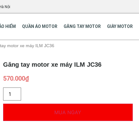
Hà Nội
ẢO HIỂM
QUẦN ÁO MOTOR
GĂNG TAY MOTOR
GIÀY MOTOR
tay motor xe máy ILM JC36
Găng tay motor xe máy ILM JC36
570.000
₫
MUA NGAY