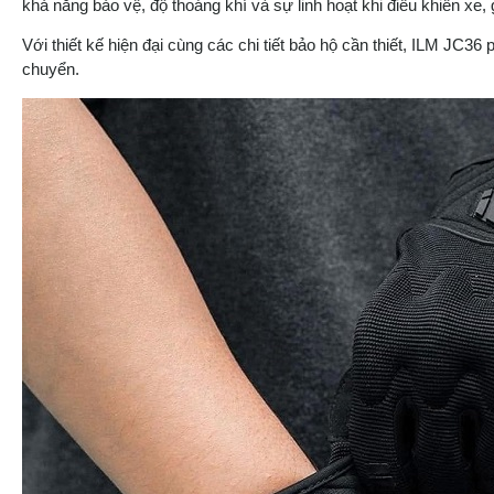
khả năng bảo vệ, độ thoáng khí và sự linh hoạt khi điều khiển xe, 
Với thiết kế hiện đại cùng các chi tiết bảo hộ cần thiết, ILM JC3
chuyển.