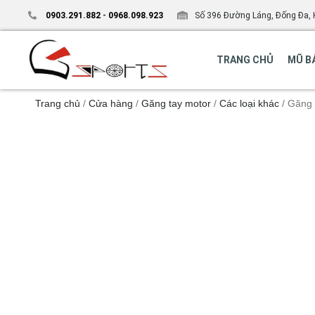
0903.291.882
-
0968.098.923
Số 396 Đường Láng, Đống Đa, 
TRANG CHỦ
MŨ B
Trang chủ
/
Cửa hàng
/
Găng tay motor
/
Các loại khác
/ Găng 