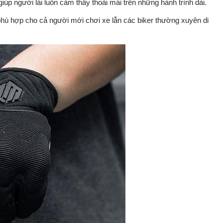
giúp người lái luôn cảm thấy thoải mái trên những hành trình dài.
6 phù hợp cho cả người mới chơi xe lẫn các biker thường xuyên di