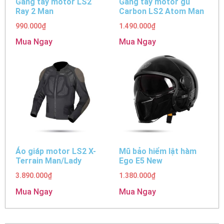
Găng tay motor LS2
Găng tay motor gù
Ray 2 Man
Carbon LS2 Atom Man
990.000
₫
1.490.000
₫
Mua Ngay
Mua Ngay
Áo giáp motor LS2 X-
Mũ bảo hiểm lật hàm
Terrain Man/Lady
Ego E5 New
3.890.000
₫
1.380.000
₫
Mua Ngay
Mua Ngay