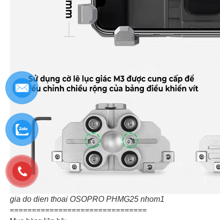
gia do dien thoai OSOPRO PHMG25 nhom1
===============================