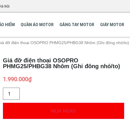
Hà Nội
ẢO HIỂM
QUẦN ÁO MOTOR
GĂNG TAY MOTOR
GIÀY MOTOR
Giá đỡ điện thoại OSOPRO PHMG25/PHBG38 Nhôm (Ghi đông nhỏ/to)
Giá đỡ điện thoại OSOPRO
PHMG25/PHBG38 Nhôm (Ghi đông nhỏ/to)
1.990.000
₫
MUA NGAY