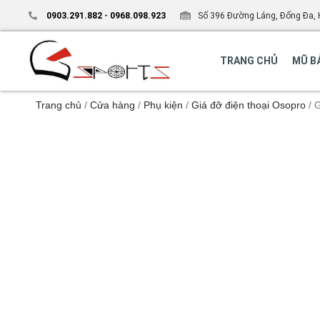
0903.291.882
-
0968.098.923
Số 396 Đường Láng, Đống Đa, 
TRANG CHỦ
MŨ B
Trang chủ
/
Cửa hàng
/
Phụ kiện
/
Giá đỡ điện thoại Osopro
/ 