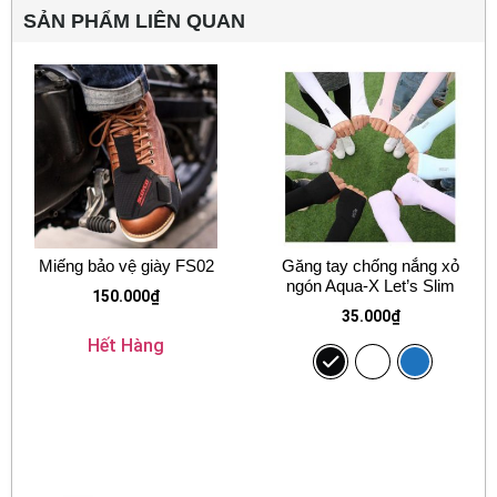
SẢN PHẨM LIÊN QUAN
Miếng bảo vệ giày FS02
Găng tay chống nắng xỏ
ngón Aqua-X Let’s Slim
150.000
₫
35.000
₫
Hết Hàng