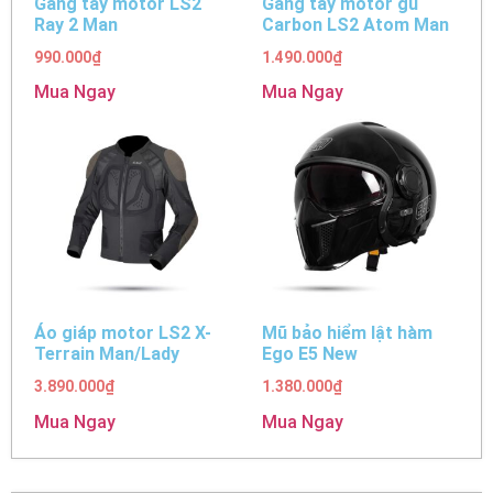
Găng tay motor LS2
Găng tay motor gù
Ray 2 Man
Carbon LS2 Atom Man
990.000
₫
1.490.000
₫
Mua Ngay
Mua Ngay
Áo giáp motor LS2 X-
Mũ bảo hiểm lật hàm
Terrain Man/Lady
Ego E5 New
3.890.000
₫
1.380.000
₫
Mua Ngay
Mua Ngay