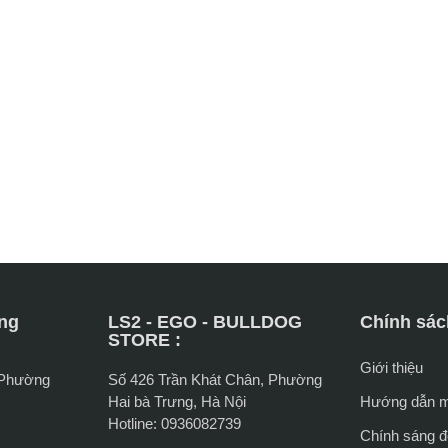
ng
LS2 - EGO - BULLDOG
Chính sác
STORE :
Giới thiệu
 Phường
Số 426 Trần Khát Chân, Phường
Hai bà Trưng, Hà Nội
Hướng dẫn 
Hotline: 0936082739
Chính sáng đổ