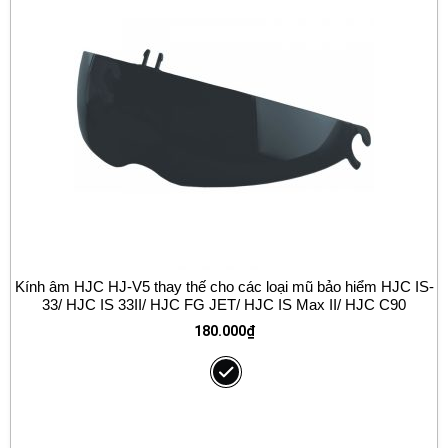
Kính âm HJC HJ-V5 thay thế cho các loại mũ bảo hiểm HJC IS-
33/ HJC IS 33II/ HJC FG JET/ HJC IS Max II/ HJC C90
180.000
₫