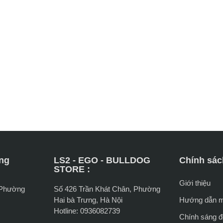
ng
LS2 - EGO - BULLDOG
Chính sác
STORE :
Giới thiệu
 Phường
Số 426 Trần Khát Chân, Phường
Hai bà Trưng, Hà Nội
Hướng dẫn 
Hotline: 0936082739
Chính sáng đổ