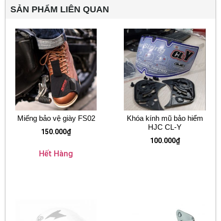
SẢN PHẨM LIÊN QUAN
Miếng bảo vệ giày FS02
Khóa kính mũ bảo hiểm
HJC CL-Y
150.000
₫
100.000
₫
Hết Hàng