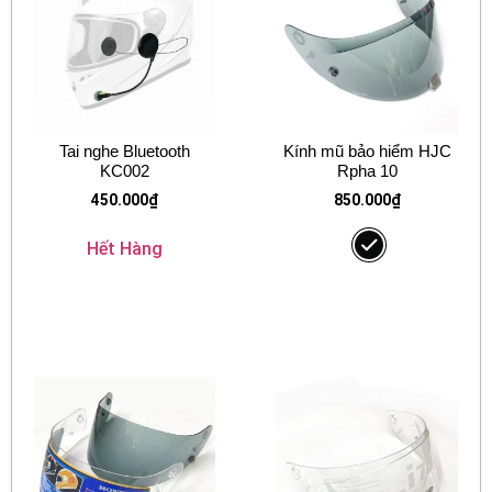
Tai nghe Bluetooth
Kính mũ bảo hiểm HJC
KC002
Rpha 10
450.000
₫
850.000
₫
Hết Hàng