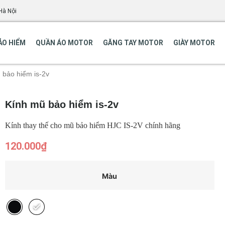
Hà Nội
ẢO HIỂM
QUẦN ÁO MOTOR
GĂNG TAY MOTOR
GIÀY MOTOR
 bảo hiểm is-2v
Kính mũ bảo hiểm is-2v
Kính thay thế cho mũ bảo hiểm HJC IS-2V chính hãng
120.000
₫
Màu