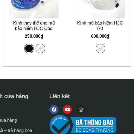
Kính thay thế cho mũ
Kính mũ bảo hiểm HJC
bảo hiểm HJC Cool
i70
250.000
₫
600.000
₫
h cửa hàng
Liên kết
mua hàng
i – trả hàng hóa