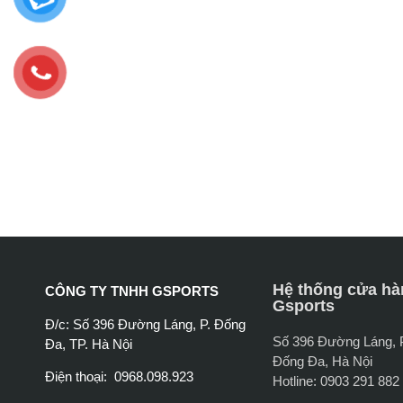
Hệ thống cửa hà
CÔNG TY TNHH GSPORTS
Gsports
Đ/c: Số 396 Đường Láng, P. Đống
Số 396 Đường Láng,
Đa, TP. Hà Nội
Đống Đa, Hà Nội
Điện thoại: 0968.098.923
Hotline: 0903 291 882