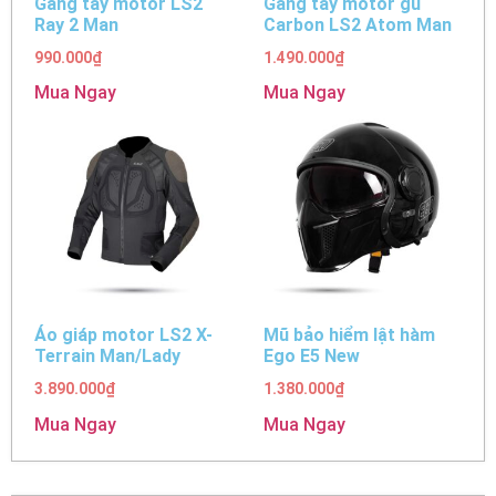
Găng tay motor LS2
Găng tay motor gù
Ray 2 Man
Carbon LS2 Atom Man
990.000
₫
1.490.000
₫
Mua Ngay
Mua Ngay
Áo giáp motor LS2 X-
Mũ bảo hiểm lật hàm
Terrain Man/Lady
Ego E5 New
3.890.000
₫
1.380.000
₫
Mua Ngay
Mua Ngay