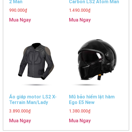
2 Man
Carbon LS2 Atom Man
990.000
₫
1.490.000
₫
Mua Ngay
Mua Ngay
Áo giáp motor LS2 X-
Mũ bảo hiểm lật hàm
Terrain Man/Lady
Ego E5 New
3.890.000
₫
1.380.000
₫
Mua Ngay
Mua Ngay