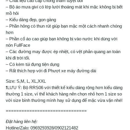
– Chất liệu cao cấp chống thấm tuyệt đối
– Bộ áo mưa givi có lớp lưới thoáng mát khi mặc không bị bết
mồ hôi
– Kiểu dáng đẹp, gọn gàng
– Phần hông có thun rút giúp bạn mặc một cách nhanh chóng
hơn
– Phần cổ áo cao giúp bạn không bị vào nước khi dùng với
nón FullFace
– Các đường may được ép nhiệt, có vệt phản quang an toàn
khi đi trời tối.
– Có kèm túi đựng tiện dụng
– Rất thích hợp với đi Phượt xe máy đường dài
Size: S,M, L, XL,XXL
❗️LƯU Ý: Bộ RRS06 với thiết kế kiểu dáng rộng hơn kiểu dáng
thường 1 size, vì thế khách hàng nên chọn nhỏ hơn 1 size so
với size bình thường mình hay sử dụng để mặc vừa vặn nhé!
===============================
Đặt hàng liên hệ:
Hotline/Zalo: 0969293928/0902121482