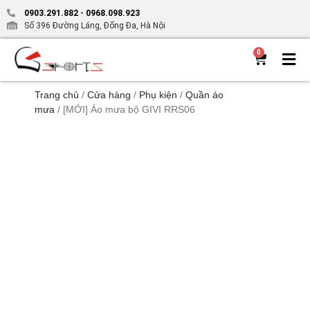
0903.291.882
-
0968.098.923
Số 396 Đường Láng, Đống Đa, Hà Nội
0
Trang chủ
/
Cửa hàng
/
Phụ kiện
/
Quần áo
mưa
/ [MỚI] Áo mưa bộ GIVI RRS06