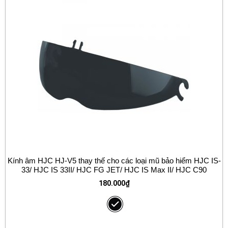
Kính âm HJC HJ-V5 thay thế cho các loại mũ bảo hiểm HJC IS-
33/ HJC IS 33II/ HJC FG JET/ HJC IS Max II/ HJC C90
180.000
₫