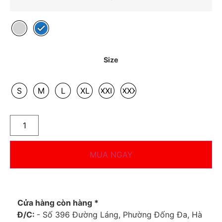
Size
S
M
L
XL
XXL
XXXL
MUA NGAY
Cửa hàng còn hàng *
Đ/C:
- Số 396 Đường Láng, Phường Đống Đa, Hà