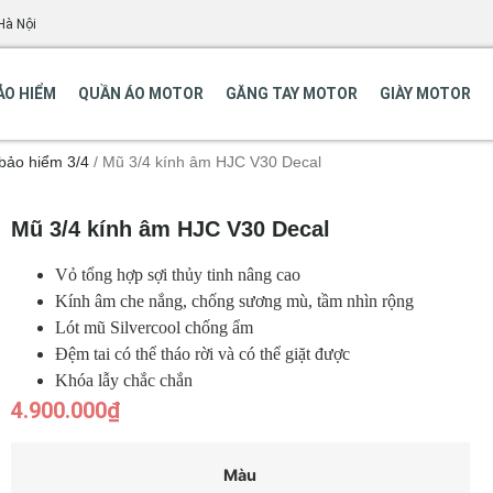
Hà Nội
ẢO HIỂM
QUẦN ÁO MOTOR
GĂNG TAY MOTOR
GIÀY MOTOR
bảo hiểm 3/4
/ Mũ 3/4 kính âm HJC V30 Decal
Mũ 3/4 kính âm HJC V30 Decal
Vỏ tổng hợp sợi thủy tinh nâng cao
Kính âm che nắng, chống sương mù, tầm nhìn rộng
Lót mũ Silvercool chống ẩm
Đệm tai có thể tháo rời và có thể giặt được
Khóa lẫy chắc chắn
4.900.000
₫
Màu