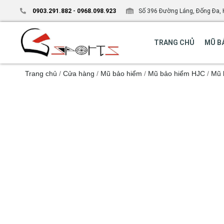
0903.291.882
-
0968.098.923
Số 396 Đường Láng, Đống Đa, 
TRANG CHỦ
MŨ B
Trang chủ
/
Cửa hàng
/
Mũ bảo hiểm
/
Mũ bảo hiểm HJC
/
Mũ 