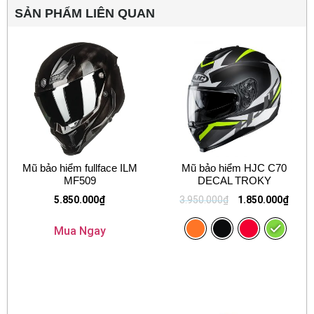
SẢN PHẨM LIÊN QUAN
Mũ bảo hiểm fullface ILM
Mũ bảo hiểm HJC C70
MF509
DECAL TROKY
5.850.000
₫
3.950.000
₫
1.850.000
₫
Mua Ngay