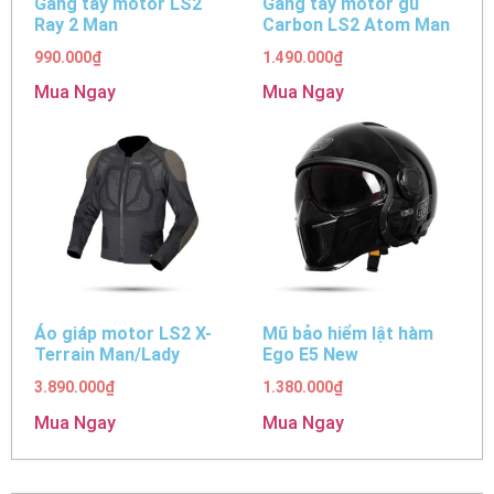
Găng tay motor LS2
Găng tay motor gù
Ray 2 Man
Carbon LS2 Atom Man
990.000
₫
1.490.000
₫
Mua Ngay
Mua Ngay
Áo giáp motor LS2 X-
Mũ bảo hiểm lật hàm
Terrain Man/Lady
Ego E5 New
3.890.000
₫
1.380.000
₫
Mua Ngay
Mua Ngay