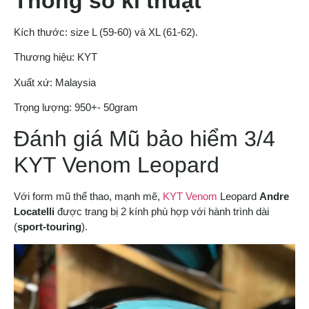
Thông số kĩ thuật
Kích thước: size L (59-60) và XL (61-62).
Thương hiệu: KYT
Xuất xứ: Malaysia
Trọng lượng: 950+- 50gram
Đánh giá Mũ bảo hiểm 3/4
KYT Venom Leopard
Với form mũ thể thao, mạnh mẽ,
KYT Venom
Leopard
Andre
Locatelli
được trang bị 2 kính phù hợp với hành trình dài
(
sport-touring
).