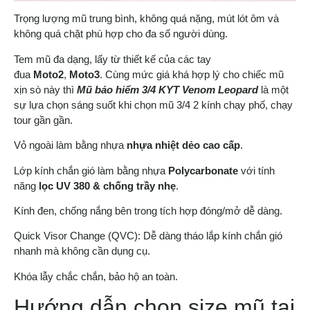
Trọng lượng mũ trung bình, không quá nặng, mút lót ôm và
không quá chặt phù hợp cho đa số người dùng.
Tem mũ đa dạng, lấy từ thiết kế của các tay
đua
Moto2
,
Moto3
. Cùng mức giá khá hợp lý cho chiếc mũ
xịn sò này thì
Mũ bảo hiểm 3/4 KYT Venom Leopard
là một
sự lựa chọn sáng suốt khi chọn mũ 3/4 2 kính chạy phố, chạy
tour gần gần.
Vỏ ngoài làm bằng nhựa
nhựa nhiệt dẻo cao cấp
.
Lớp kính chắn gió làm bằng nhựa
Polycarbonate
với tính
năng
lọc UV 380 & chống trầy nhẹ
.
Kính đen, chống nắng bên trong tích hợp đóng/mở dễ dàng.
Quick Visor Change (QVC): Dễ dàng tháo lắp kính chắn gió
nhanh mà không cần dụng cụ.
Khóa lẫy chắc chắn, bảo hộ an toàn.
Hướng dẫn chọn size mũ tại