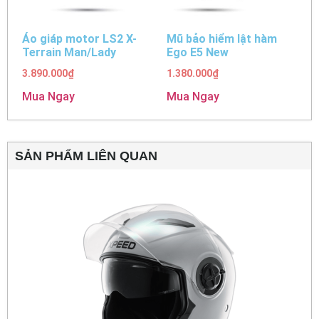
Áo giáp motor LS2 X-
Mũ bảo hiểm lật hàm
Terrain Man/Lady
Ego E5 New
3.890.000
₫
1.380.000
₫
Mua Ngay
Mua Ngay
SẢN PHẨM LIÊN QUAN