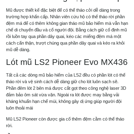
Mũ được thiết kế đặc biệt để có thể tháo cởi dễ dàng trong
trường hợp khẩn cấp. Nhân viên cứu hộ có thể tháo rời phần
đệm má để có thêm không gian tháo mũ bảo hiểm mà vẫn hạn
chế di chuyển đầu và cổ người đội. Bằng cách giữ cố định mũ
rồi luồn tay qua phần dây quai, kéo các miếng đệm má một
cách cẩn thận, trượt chúng qua phần dây quai và kéo ra khỏi
mũ dễ dàng.
Lót mũ LS2 Pioneer Evo MX436
Tất cả các dòng mũ bảo hiểm của LS2 đều có phần lót có thể
tháo rời và vệ sinh cách dễ dàng giữ cho lót luôn sạch sẽ.
Phần đêm lót 2 bên má được cắt gọt theo công nghệ laser 3D
đảm bảo ôm sát vừa vặn. Ngoài ra lót được may bằng vải
kháng khuẩn hạn chế mùi, không gây dị ứng giúp người đội
luôn thoải mái
Mũ LS2 Pioneer còn được gia cố thêm đệm cằm có thể tháo
rời.