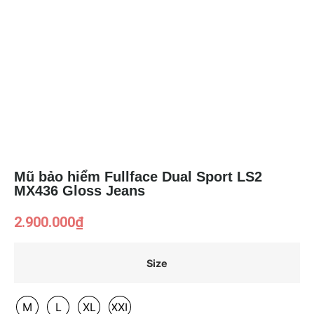
Mũ bảo hiểm Fullface Dual Sport LS2
MX436 Gloss Jeans
2.900.000
₫
Size
M
L
XL
XXL