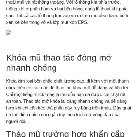
thoải mái và rất thông thoáng. Với lỗ thông khí phía trước,
thông khí ở phần hàm và hai bên hông, cùng lỗ thoát khí phía
sau. Tất cả các lỗ thông khí vào và ra trên mũ đều được bố trí
xen kẽ bên trong vỏ và lớp mút xốp EPS.
Khóa mũ thao tác đóng mở
nhanh chóng
Khóa kim loại bền chắc chất lượng cao, đi kèm với một thanh
nhựa dẻo có các nấc để thao tác khóa mũ dễ dàng và tiện lợi.
Chỉ một tiếng “click” nhẹ là mũ của bạn đã được cài chặt rất
an toàn. Thao tác mở khóa lại càng nhanh chóng và dễ dàng
hơn khi chỉ cần kéo thả phần dây ruy băng trên khóa. Dây quai
có thể điều chỉnh dài ngắn tùy theo kích cỡ vòng đầu của
người đội.
Tháo mũ trường hợp khẩn cấp