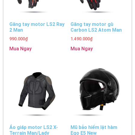
Găng tay motor LS2 Ray
Găng tay motor gù
2 Man
Carbon LS2 Atom Man
990.000
₫
1.490.000
₫
Mua Ngay
Mua Ngay
Áo giáp motor LS2 X-
Mũ bảo hiểm lật hàm
Terrain Man/Lady
Ego E5 New