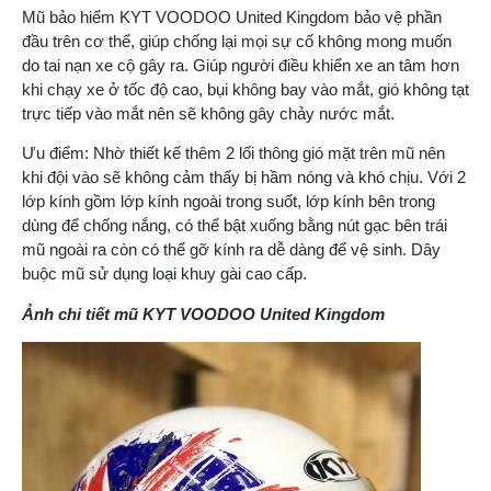
Mũ bảo hiểm KYT VOODOO United Kingdom bảo vệ phần
đầu trên cơ thể, giúp chống lại mọi sự cố không mong muốn
do tai nạn xe cộ gây ra. Giúp người điều khiển xe an tâm hơn
khi chạy xe ở tốc độ cao, bụi không bay vào mắt, gió không tạt
trực tiếp vào mắt nên sẽ không gây chảy nước mắt.
Ưu điểm: Nhờ thiết kế thêm 2 lối thông gió mặt trên mũ nên
khi đội vào sẽ không cảm thấy bị hầm nóng và khó chịu. Với 2
lớp kính gồm lớp kính ngoài trong suốt, lớp kính bên trong
dùng để chống nắng, có thể bật xuống bằng nút gạc bên trái
mũ ngoài ra còn có thể gỡ kính ra dễ dàng để vệ sinh. Dây
buộc mũ sử dụng loại khuy gài cao cấp.
Ảnh chi tiết mũ KYT VOODOO United Kingdom