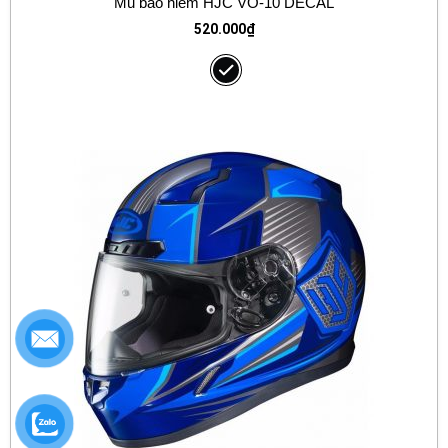
Mũ bảo hiểm HJC VO-10 DECAL
520.000
₫