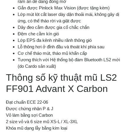
râm ẩn dễ dàng đóng mở
Gắn được Pinlock Max Vision (được tặng kèm)
Lớp mút lót cắt laser dày dặn thoải mái, không gây dị
ứng, có thể tháo rời và giặt được
Dây đeo cằm được gia cố chắc chắn
Đệm che cằm kín gió
Lớp EPS đa kênh nhiều rãnh thông gió
Lỗ thông hơi ở đỉnh đầu và thoát khí phía sau
Cơ chế tháo mút, tháo mũ khẩn cấp
Tương thích với Hệ thống bộ đàm Bluetooth LS2 mới
(do Cardo sản xuất)
Thông số kỹ thuật mũ LS2
FF901 Advant X Carbon
Đạt chuẩn ECE 22-06
Được chứng nhận P & J
Vỏ làm bằng sợi Carbon
2 size vỏ và 6 size mũ XS-L / XL-3XL
Khóa mũ dạng lẫy bằng kim loại