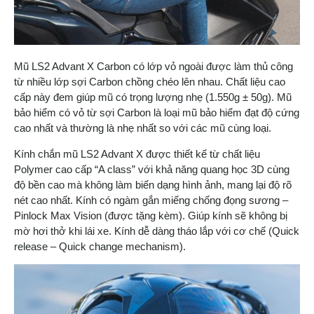
Mũ LS2 Advant X Carbon có lớp vỏ ngoài được làm thủ công
từ nhiều lớp sợi Carbon chồng chéo lên nhau. Chất liệu cao
cấp này đem giúp mũ có trọng lượng nhẹ (1.550g ± 50g). Mũ
bảo hiểm có vỏ từ sợi Carbon là loại mũ bảo hiểm đạt độ cứng
cao nhất và thường là nhẹ nhất so với các mũ cùng loại.
Kính chắn mũ LS2 Advant X được thiết kế từ chất liệu
Polymer cao cấp “A class” với khả năng quang học 3D cùng
độ bền cao mà không làm biến dạng hình ảnh, mang lại độ rõ
nét cao nhất. Kính có ngàm gắn miếng chống đọng sương –
Pinlock Max Vision (được tặng kèm). Giúp kính sẽ không bị
mờ hơi thở khi lái xe. Kính dễ dàng tháo lắp với cơ chế (Quick
release – Quick change mechanism).