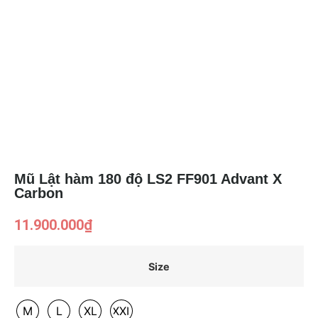
Mũ Lật hàm 180 độ LS2 FF901 Advant X
Carbon
11.900.000
₫
Size
M
L
XL
XXL