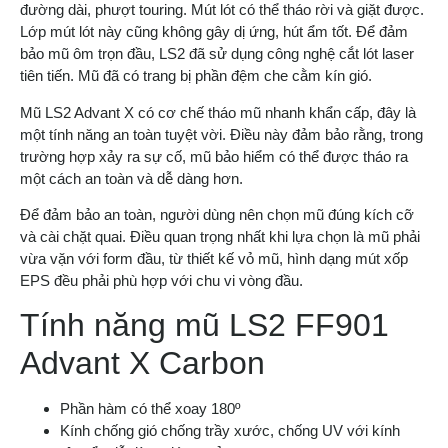
đường dài, phượt touring. Mút lót có thể tháo rời và giặt được.
Lớp mút lót này cũng không gây dị ứng, hút ẩm tốt. Để đảm
bảo mũ ôm trọn đầu, LS2 đã sử dụng công nghệ cắt lót laser
tiên tiến. Mũ đã có trang bị phần đệm che cằm kín gió.
Mũ LS2 Advant X có cơ chế tháo mũ nhanh khẩn cấp, đây là
một tính năng an toàn tuyệt vời. Điều này đảm bảo rằng, trong
trường hợp xảy ra sự cố, mũ bảo hiểm có thể được tháo ra
một cách an toàn và dễ dàng hơn.
Để đảm bảo an toàn, người dùng nên chọn mũ đúng kích cỡ
và cài chặt quai. Điều quan trọng nhất khi lựa chọn là mũ phải
vừa vặn với form đầu, từ thiết kế vỏ mũ, hình dạng mút xốp
EPS đều phải phù hợp với chu vi vòng đầu.
Tính năng mũ LS2 FF901
Advant X Carbon
Phần hàm có thể xoay 180º
Kính chống gió chống trầy xước, chống UV với kính