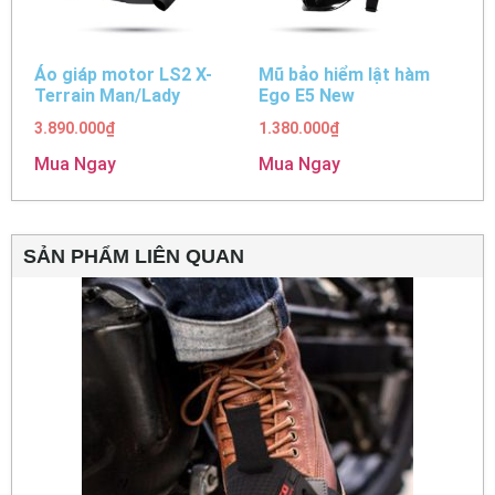
Áo giáp motor LS2 X-
Mũ bảo hiểm lật hàm
Terrain Man/Lady
Ego E5 New
3.890.000
₫
1.380.000
₫
Mua Ngay
Mua Ngay
SẢN PHẨM LIÊN QUAN