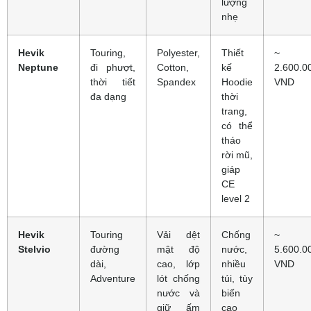
lượng
nhẹ
Hevik
Touring,
Polyester,
Thiết
~
Neptune
đi phượt,
Cotton,
kế
2.600.0
thời tiết
Spandex
Hoodie
VND
đa dạng
thời
trang,
có thể
tháo
rời mũ,
giáp
CE
level 2
Hevik
Touring
Vải dệt
Chống
~
Stelvio
đường
mật độ
nước,
5.600.0
dài,
cao, lớp
nhiều
VND
Adventure
lót chống
túi, tùy
nước và
biến
giữ ấm
cao