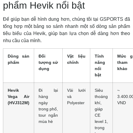
phẩm Hevik nổi bật
Để giúp bạn dễ hình dung hơn, chúng tôi tại GSPORTS đã
tổng hợp một bảng so sánh nhanh một số dòng sản phẩm
tiêu biểu của Hevik, giúp bạn lựa chọn dễ dàng hơn theo
nhu cầu của mình.
Dòng sản
Đối
Vật liệu
Tính
Mức g
phẩm
tượng sử
chính
năng
tham
dụng
nổi
khảo
bật
Hevik
Đi lại
Vải lưới
Siêu
~
Vega Air
hàng
và
thoáng
3.400.0
(HVJ312M)
ngày
Polyester
khí,
VND
trong phố,
giáp
tour ngắn
CE
mùa hè
level 1,
trọng