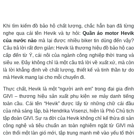
Khi tìm kiếm đồ bảo hộ chất lượng, chắc hẳn bạn đã từng
nghe qua cái tên Hevik và tự hỏi:
Quần áo motor Hevik
của nước nào
mà lại được nhiều biker tin dùng đến vậy?
Câu trả lời rất đơn giản: Hevik là thương hiệu đồ bảo hộ cao
cấp đến từ Ý, cái nôi của ngành công nghiệp thời trang và
siêu xe. Đây không chỉ là một câu trả lời về xuất xứ, mà còn
là lời khẳng định về chất lượng, thiết kế và tinh thần tự do
mà Hevik mang lại cho mỗi chuyến đi.
Thực chất, Hevik là một “người anh em” trong đại gia đình
GIVI – thương hiệu sản xuất phụ kiện xe máy danh tiếng
toàn cầu. Cái tên “Hevik” được lấy từ những chữ cái đầu
của nhà sáng lập, bà Hendrika Visenzi, hiện là Phó Chủ tịch
tập đoàn GIVI. Sự ra đời của Hevik không chỉ kế thừa di sản
công nghệ và tiêu chuẩn an toàn nghiêm ngặt từ GIVI mà
còn thổi một làn gió mới, tập trung mạnh mẽ vào yếu tố thời