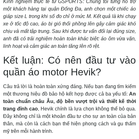
Kinh nghiệm thực tế từ GSPORTS: Chúng tôi từng hỗ trợ
một khách hàng tại quận Đống Đa, anh chọn một chiếc áo
giáp size L trong khi số đo chỉ ở mức M. Kết quả là khi chạy
xe ở tốc độ cao, áo bị gió thổi phồng lên gây cảm giác khó
chịu và mất tập trung. Sau khi được tư vấn đổi lại đúng size,
anh đã có trải nghiệm hoàn toàn khác biệt: áo ôm vừa vặn,
linh hoạt và cảm giác an toàn tăng lên rõ rệt.
Kết luận: Có nên đầu tư vào
quần áo motor Hevik?
Câu trả lời là hoàn toàn xứng đáng. Nếu bạn đang tìm kiếm
một thương hiệu đồ bảo hộ kết hợp được cả ba yếu tố:
An
toàn chuẩn châu Âu, độ bền vượt trội và thiết kế thời
trang đỉnh cao
, Hevik chính là lựa chọn không thể bỏ qua.
Đây không chỉ là một khoản đầu tư cho sự an toàn của bản
thân, mà còn là cách bạn thể hiện phong cách và gu thẩm
mỹ trên mỗi hành trình.