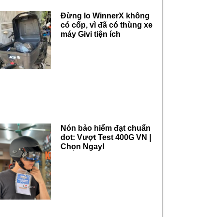
Đừng lo WinnerX không
có cốp, vì đã có thùng xe
máy Givi tiện ích
Nón bảo hiểm đạt chuẩn
dot: Vượt Test 400G VN |
Chọn Ngay!