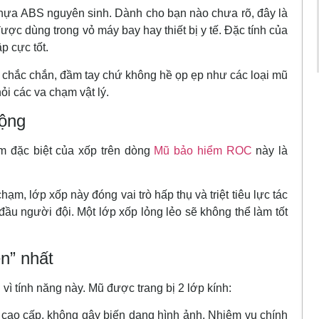
ựa ABS nguyên sinh. Dành cho bạn nào chưa rõ, đây là
được dùng trong vỏ máy bay hay thiết bị y tế. Đặc tính của
p cực tốt.
 chắc chắn, đầm tay chứ không hề ọp ẹp như các loại mũ
hỏi các va chạm vật lý.
động
m đặc biệt của xốp trên dòng
Mũ bảo hiểm ROC
này là
hạm, lớp xốp này đóng vai trò hấp thụ và triệt tiêu lực tác
đầu người đội. Một lớp xốp lỏng lẻo sẽ không thể làm tốt
ền” nhất
 vì tính năng này. Mũ được trang bị 2 lớp kính:
 cao cấp, không gây biến dạng hình ảnh. Nhiệm vụ chính