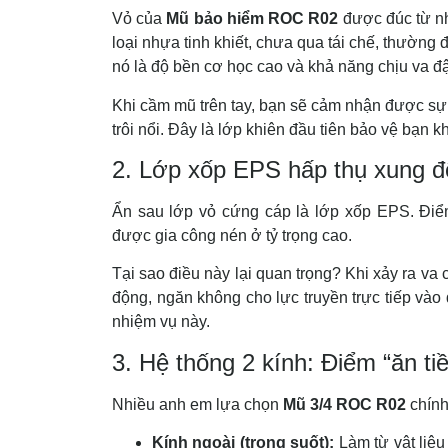
Vỏ của
Mũ bảo hiểm ROC R02
được đúc từ nh
loại nhựa tinh khiết, chưa qua tái chế, thường 
nó là độ bền cơ học cao và khả năng chịu va đậ
Khi cầm mũ trên tay, bạn sẽ cảm nhận được sự
trôi nổi. Đây là lớp khiên đầu tiên bảo vệ bạn k
2. Lớp xốp EPS hấp thụ xung 
Ẩn sau lớp vỏ cứng cáp là lớp xốp EPS. Điể
được gia công nén ở tỷ trọng cao.
Tại sao điều này lại quan trọng? Khi xảy ra va c
động, ngăn không cho lực truyền trực tiếp vào 
nhiệm vụ này.
3. Hệ thống 2 kính: Điểm “ăn ti
Nhiều anh em lựa chọn
Mũ 3/4 ROC R02
chính
Kính ngoài (trong suốt):
Làm từ vật liệu