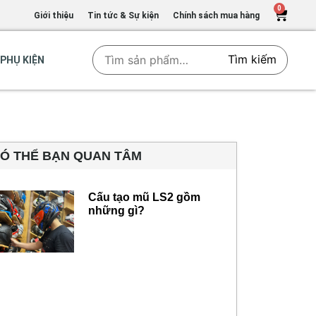
0
Giới thiệu
Tin tức & Sự kiện
Chính sách mua hàng
Tìm kiếm
PHỤ KIỆN
Ó THỂ BẠN QUAN TÂM
Cấu tạo mũ LS2 gồm
những gì?