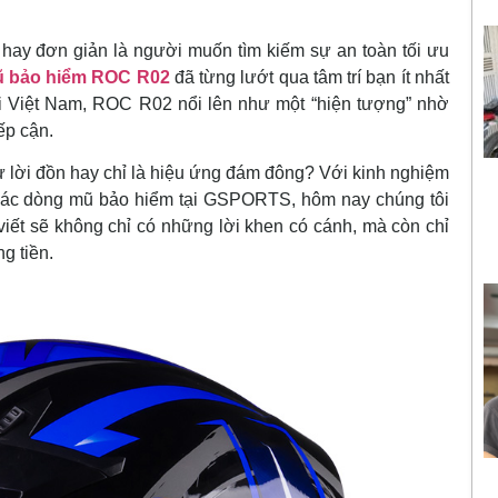
hay đơn giản là người muốn tìm kiếm sự an toàn tối ưu
 bảo hiểm ROC R02
đã từng lướt qua tâm trí bạn ít nhất
ại Việt Nam, ROC R02 nổi lên như một “hiện tượng” nhờ
ếp cận.
ư lời đồn hay chỉ là hiệu ứng đám đông? Với kinh nghiệm
 các dòng mũ bảo hiểm tại GSPORTS, hôm nay chúng tôi
 viết sẽ không chỉ có những lời khen có cánh, mà còn chỉ
g tiền.