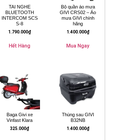
TAI NGHE
Bộ quần áo mưa
BLUETOOTH
GIVI CRS02 – Áo
INTERCOM SCS
mưa GIVI chính
S-8
hãng
1.790.000
₫
1.400.000
₫
Hết Hàng
Mua Ngay
Baga Givi xe
Thùng sau GIVI
Vinfast Klara
B32NB
325.000
₫
1.400.000
₫