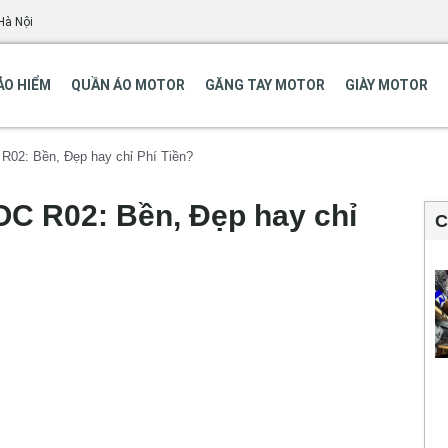
Hà Nội
ẢO HIỂM
QUẦN ÁO MOTOR
GĂNG TAY MOTOR
GIÀY MOTOR
R02: Bền, Đẹp hay chỉ Phí Tiền?
OC R02: Bền, Đẹp hay chỉ
C