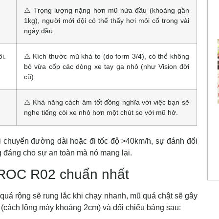
.
⚠️ Trọng lượng nặng hơn mũ nửa đầu (khoảng gần
1kg), người mới đội có thể thấy hơi mỏi cổ trong vài
ngày đầu.
i.
⚠️ Kích thước mũ khá to (do form 3/4), có thể không
bỏ vừa cốp các dòng xe tay ga nhỏ (như Vision đời
cũ).
⚠️ Khả năng cách âm tốt đồng nghĩa với việc bạn sẽ
nghe tiếng còi xe nhỏ hơn một chút so với mũ hở.
 chuyển đường dài hoặc đi tốc độ >40km/h, sự đánh đổi
g đáng cho sự an toàn mà nó mang lại.
 ROC R02 chuẩn nhất
quá rộng sẽ rung lắc khi chạy nhanh, mũ quá chật sẽ gây
(cách lông mày khoảng 2cm) và đối chiếu bảng sau: