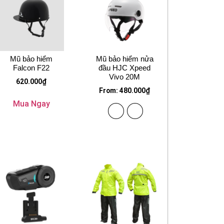
Mũ bảo hiểm
Mũ bảo hiểm nửa
Falcon F22
đầu HJC Xpeed
Vivo 20M
620.000
₫
From:
480.000
₫
Mua Ngay