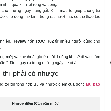
m nhìn qua kính rất rộng và trong.
cho những ngày nắng gắt. Kính màu tối giúp chống tia
 Cơ chế đóng mở kính trong rất mượt mà, có thể thao tác
 nhiên,
Review nón ROC R02
từ nhiều người dùng cho
.
óng mở) và khe thoát gió ở đuôi. Luồng khí sẽ đi vào, làm
“hầm” đầu, ngay cả trong những ngày hè oi ả.
u thì phải có nhược
úng tôi xin tổng hợp ưu và nhược điểm của dòng
Mũ bảo
Nhược điểm (Cần cân nhắc)