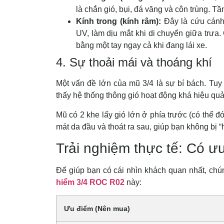
là chắn gió, bụi, đá văng và côn trùng. Tầ
Kính trong (kính râm):
Đây là cứu cánh 
UV, làm dịu mắt khi di chuyển giữa trưa.
bằng một tay ngay cả khi đang lái xe.
4. Sự thoải mái và thoáng khí
Một vấn đề lớn của mũ 3/4 là sự bí bách. Tuy
thấy hệ thống thông gió hoạt động khá hiệu quả
Mũ có 2 khe lấy gió lớn ở phía trước (có thể đ
mát da đầu và thoát ra sau, giúp bạn không bị 
Trải nghiệm thực tế: Có ư
Để giúp bạn có cái nhìn khách quan nhất, ch
hiểm 3/4 ROC R02
này:
Ưu điểm (Nên mua)