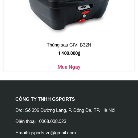
Thùng sau GIVI B32N
1.400.000
₫
Mua Ngay
CÔNG TY TNHH GSPORTS
Đ/c: Số 396 Đường Láng, P. Đống Đa, TP. Hà Nội
Điện thoại: 0968.098.923
Email:
gsports.vn@gmail.com