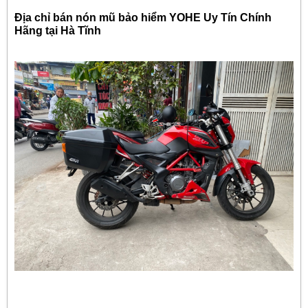
Địa chỉ bán nón mũ bảo hiểm YOHE Uy Tín Chính
Hãng tại Hà Tĩnh