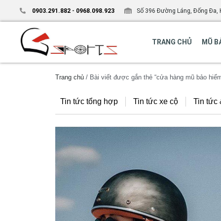
0903.291.882
-
0968.098.923
Số 396 Đường Láng, Đống Đa, 
TRANG CHỦ
MŨ B
Trang chủ
/ Bài viết được gắn thẻ “cửa hàng mũ bảo hiể
Tin tức tổng hợp
Tin tức xe cộ
Tin tức