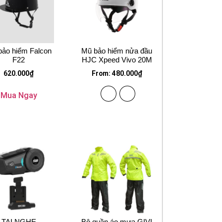
bảo hiểm Falcon
Mũ bảo hiểm nửa đầu
F22
HJC Xpeed Vivo 20M
620.000
₫
From:
480.000
₫
Mua Ngay
TAI NGHE
Bộ quần áo mưa GIVI