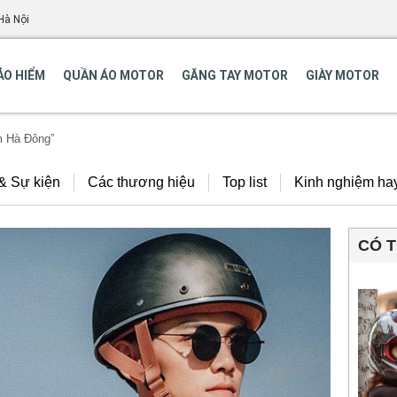
Hà Nội
ẢO HIỂM
QUẦN ÁO MOTOR
GĂNG TAY MOTOR
GIÀY MOTOR
m Hà Đông”
 & Sự kiện
Các thương hiệu
Top list
Kinh nghiệm ha
CÓ 