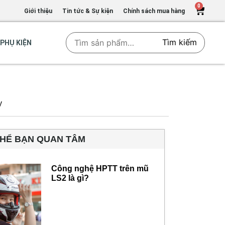
0
Giới thiệu
Tin tức & Sự kiện
Chính sách mua hàng
Tìm kiếm
PHỤ KIỆN
y
THỂ BẠN QUAN TÂM
Công nghệ HPTT trên mũ
LS2 là gì?