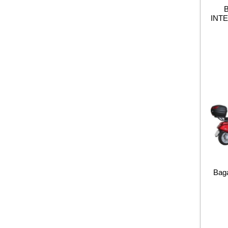
INT
Baga