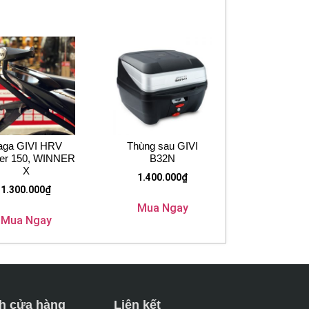
aga GIVI HRV
Thùng sau GIVI
er 150, WINNER
B32N
X
1.400.000
₫
1.300.000
₫
Mua Ngay
Mua Ngay
h cửa hàng
Liên kết