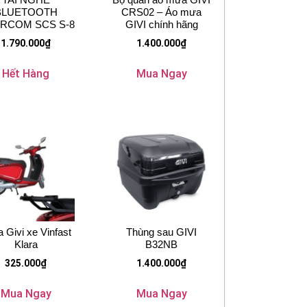
BLUETOOTH
CRS02 – Áo mưa
ERCOM SCS S-8
GIVI chính hãng
1.790.000
₫
1.400.000
₫
Hết Hàng
Mua Ngay
 Givi xe Vinfast
Thùng sau GIVI
Klara
B32NB
325.000
₫
1.400.000
₫
Mua Ngay
Mua Ngay