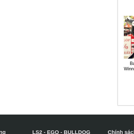
B
Winn
ng
LS2 - EGO - BULLDOG
Chính sác