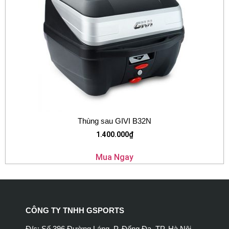
Thùng sau GIVI B32N
1.400.000
₫
Mua Ngay
CÔNG TY TNHH GSPORTS
Đ/c: Số 396 Đường Láng, P. Đống Đa, TP. Hà Nội