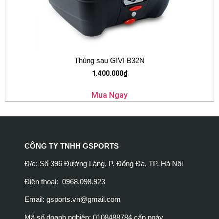
Thùng sau GIVI B32N
1.400.000
₫
Mua Ngay
CÔNG TY TNHH GSPORTS
Đ/c: Số 396 Đường Láng, P. Đống Đa, TP. Hà Nội
Điện thoại: 0968.098.923
Email:
gsports.vn@gmail.com
Mã số doanh nghiệp: 0108488784 cấp ngày