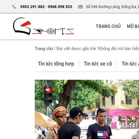
0903.291.882
-
0968.098.923
Số 396 Đường Láng, Đống Đa, 
TRANG CHỦ
MŨ B
Trang chủ
/ Bài viết được gắn thẻ “Không đội mũ bảo hiểm
Tin tức tổng hợp
Tin tức xe cộ
Tin tức