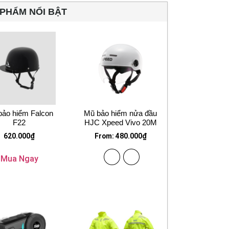
PHẨM NỔI BẬT
bảo hiểm Falcon
Mũ bảo hiểm nửa đầu
F22
HJC Xpeed Vivo 20M
620.000
₫
From:
480.000
₫
Mua Ngay