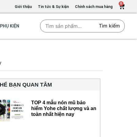
0
Giới thiệu
Tin tức & Sự kiện
Chính sách mua hàng
Tìm kiếm
PHỤ KIỆN
y
THỂ BẠN QUAN TÂM
TOP 4 mẫu nón mũ bảo
hiểm Yohe chất lượng và an
toàn nhất hiện nay