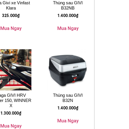
 Givi xe Vinfast
Thùng sau GIVI
Klara
B32NB
325.000
₫
1.400.000
₫
Mua Ngay
Mua Ngay
aga GIVI HRV
Thùng sau GIVI
er 150, WINNER
B32N
X
1.400.000
₫
1.300.000
₫
Mua Ngay
Mua Ngay