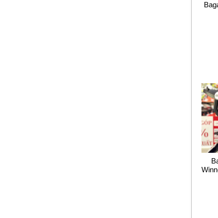
Baga
B
Winn