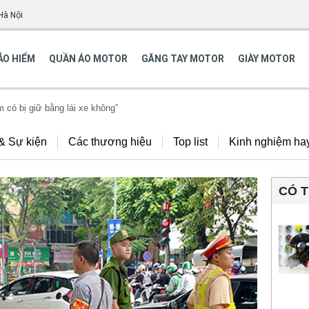
Hà Nội
ẢO HIỂM
QUẦN ÁO MOTOR
GĂNG TAY MOTOR
GIÀY MOTOR
 có bị giữ bằng lái xe không”
 & Sự kiện
Các thương hiệu
Top list
Kinh nghiệm ha
CÓ 