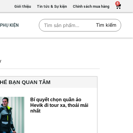
0
Giới thiệu
Tin tức & Sự kiện
Chính sách mua hàng
Tìm kiếm
PHỤ KIỆN
y
THỂ BẠN QUAN TÂM
Bí quyết chọn quần áo
Hevik đi tour xa, thoải mái
nhất