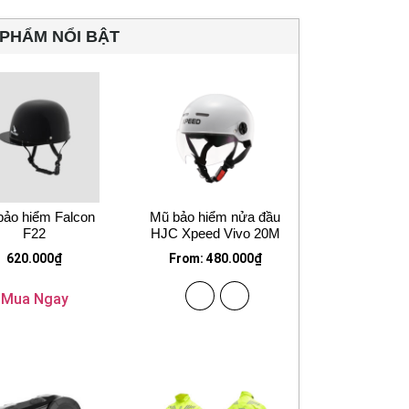
PHẨM NỔI BẬT
bảo hiểm Falcon
Mũ bảo hiểm nửa đầu
F22
HJC Xpeed Vivo 20M
620.000
₫
From:
480.000
₫
Mua Ngay