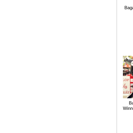
Baga
B
Winn