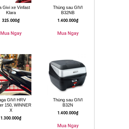
 Givi xe Vinfast
Thùng sau GIVI
Klara
B32NB
325.000
₫
1.400.000
₫
Mua Ngay
Mua Ngay
aga GIVI HRV
Thùng sau GIVI
er 150, WINNER
B32N
X
1.400.000
₫
1.300.000
₫
Mua Ngay