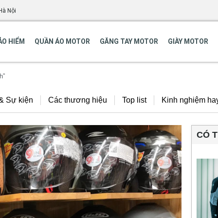
Hà Nội
ẢO HIỂM
QUẦN ÁO MOTOR
GĂNG TAY MOTOR
GIÀY MOTOR
h”
 & Sự kiện
Các thương hiệu
Top list
Kinh nghiệm ha
CÓ 