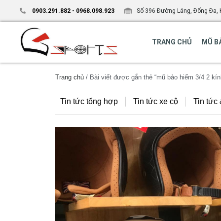
0903.291.882
-
0968.098.923
Số 396 Đường Láng, Đống Đa, 
TRANG CHỦ
MŨ B
Trang chủ
/ Bài viết được gắn thẻ “mũ bảo hiểm 3/4 2 kín
Tin tức tổng hợp
Tin tức xe cộ
Tin tức