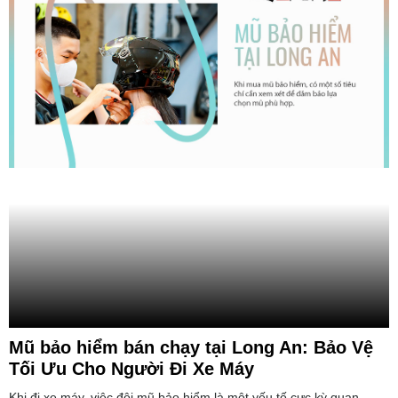
Mũ bảo hiểm bán chạy tại Long An: Bảo Vệ
Tối Ưu Cho Người Đi Xe Máy
Khi đi xe máy, việc đội mũ bảo hiểm là một yếu tố cực kỳ quan