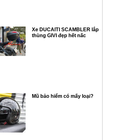
Xe DUCAITI SCAMBLER lắp
thùng GIVI đẹp hết nấc
Mũ bảo hiểm có mấy loại?