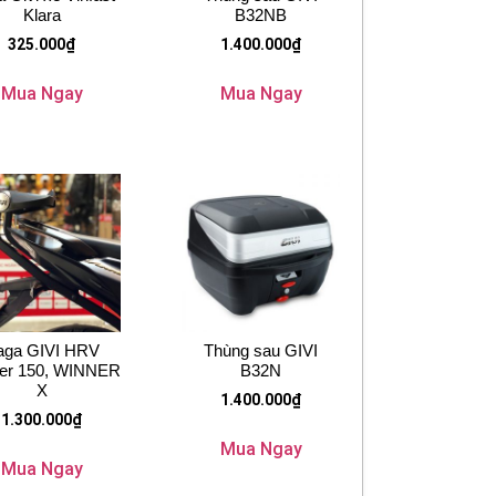
Klara
B32NB
325.000
₫
1.400.000
₫
Mua Ngay
Mua Ngay
aga GIVI HRV
Thùng sau GIVI
er 150, WINNER
B32N
X
1.400.000
₫
1.300.000
₫
Mua Ngay
Mua Ngay