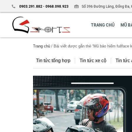
0903.291.882
-
0968.098.923
Số 396 Đường Láng, Đống Đa, 
TRANG CHỦ
MŨ B
Trang chủ
/ Bài viết được gắn thẻ “Mũ bảo hiểm fullface ky
Tin tức tổng hợp
Tin tức xe cộ
Tin tức