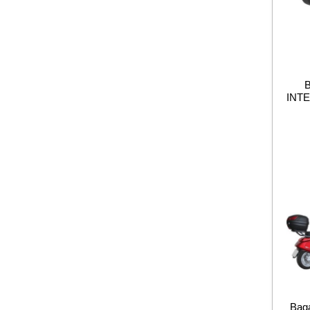
INT
Baga