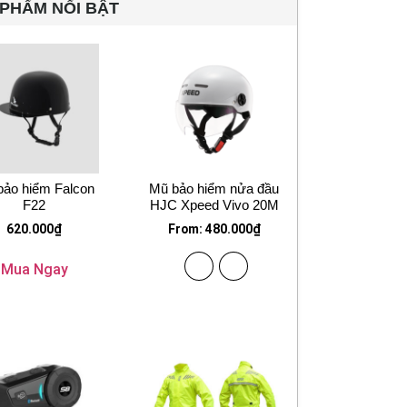
PHẨM NỔI BẬT
bảo hiểm Falcon
Mũ bảo hiểm nửa đầu
F22
HJC Xpeed Vivo 20M
620.000
₫
From:
480.000
₫
Mua Ngay