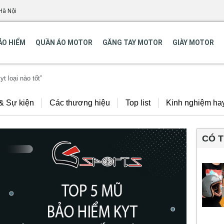
Hà Nội
ẢO HIỂM
QUẦN ÁO MOTOR
GĂNG TAY MOTOR
GIÀY MOTOR
t loại nào tốt”
 & Sự kiện
Các thương hiệu
Top list
Kinh nghiệm ha
CÓ 