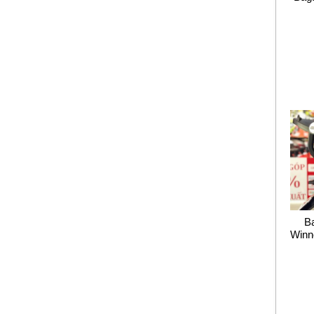
B
Winn