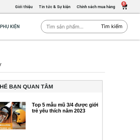
0
Giới thiệu
Tin tức & Sự kiện
Chính sách mua hàng
Tìm kiếm
PHỤ KIỆN
y
THỂ BẠN QUAN TÂM
Top 5 mẫu mũ 3/4 được giới
trẻ yêu thích năm 2023