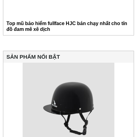
Top mũ bảo hiểm fullface HJC bán chạy nhất cho tín
đồ đam mê xê dịch
SẢN PHẨM NỔI BẬT