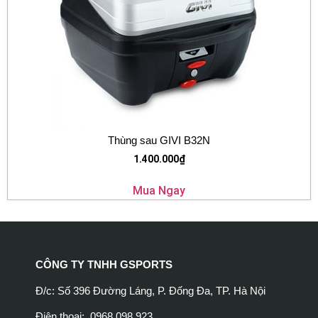
Thùng sau GIVI B32N
1.400.000
₫
Mua Ngay
CÔNG TY TNHH GSPORTS
Đ/c: Số 396 Đường Láng, P. Đống Đa, TP. Hà Nội
Điện thoại: 0968.098.923