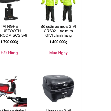
TAI NGHE
Bộ quần áo mưa GIVI
BLUETOOTH
CRS02 – Áo mưa
ERCOM SCS S-8
GIVI chính hãng
1.790.000
₫
1.400.000
₫
Hết Hàng
Mua Ngay
 Givi xe Vinfast
Thùng sau GIVI