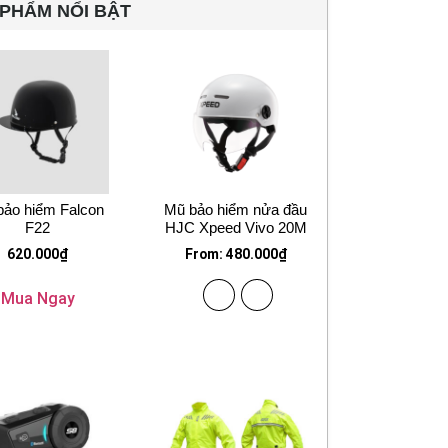
PHẨM NỔI BẬT
bảo hiểm Falcon
Mũ bảo hiểm nửa đầu
F22
HJC Xpeed Vivo 20M
620.000
₫
From:
480.000
₫
Mua Ngay