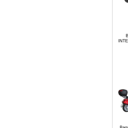
INT
Baga