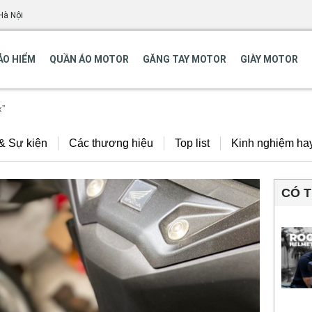
Hà Nội
ẢO HIỂM
QUẦN ÁO MOTOR
GĂNG TAY MOTOR
GIÀY MOTOR
x”
 & Sự kiện
Các thương hiệu
Top list
Kinh nghiệm ha
CÓ 