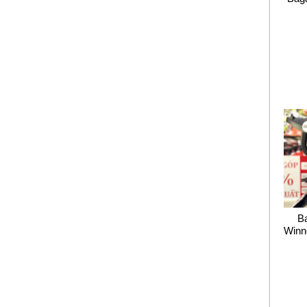
B
Winn