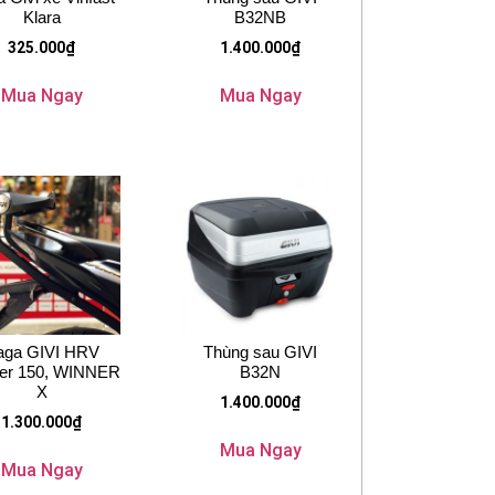
Klara
B32NB
325.000
₫
1.400.000
₫
Mua Ngay
Mua Ngay
aga GIVI HRV
Thùng sau GIVI
er 150, WINNER
B32N
X
1.400.000
₫
1.300.000
₫
Mua Ngay
Mua Ngay