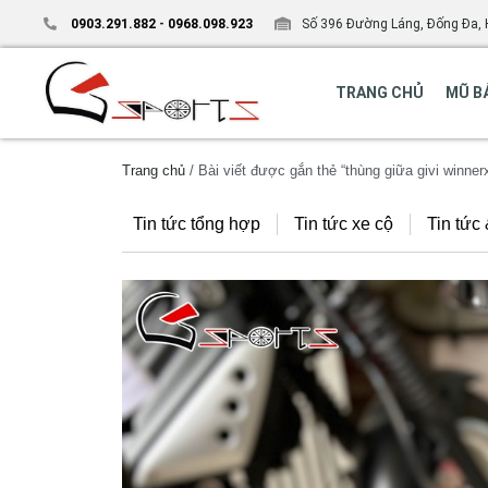
0903.291.882
-
0968.098.923
Số 396 Đường Láng, Đống Đa, 
TRANG CHỦ
MŨ B
Trang chủ
/ Bài viết được gắn thẻ “thùng giữa givi winner
Tin tức tổng hợp
Tin tức xe cộ
Tin tức