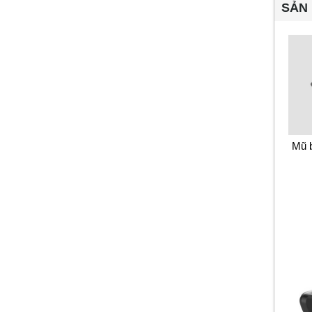
SẢN 
Mũ 