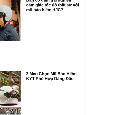
Bạn có dám trải nghiệm
cảm giác tốc độ thật sự với
mũ bảo hiểm HJC?
3 Mẹo Chọn Mũ Bảo Hiểm
KYT Phù Hợp Dáng Đầu