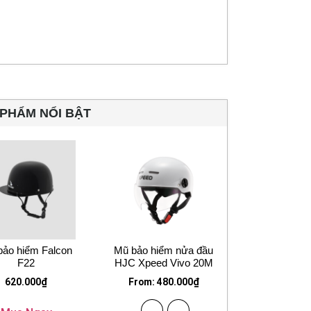
PHẨM NỔI BẬT
bảo hiểm Falcon
Mũ bảo hiểm nửa đầu
F22
HJC Xpeed Vivo 20M
620.000
₫
From:
480.000
₫