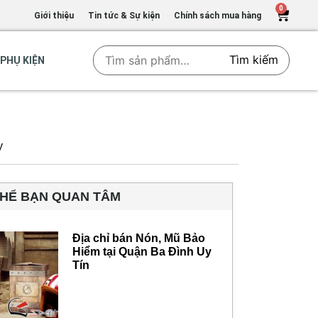
0
Giới thiệu
Tin tức & Sự kiện
Chính sách mua hàng
Tìm kiếm
PHỤ KIỆN
y
THỂ BẠN QUAN TÂM
Địa chỉ bán Nón, Mũ Bảo
Hiểm tại Quận Ba Đình Uy
Tín