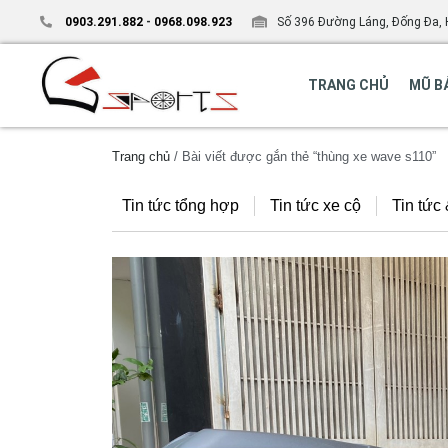
0903.291.882
-
0968.098.923
Số 396 Đường Láng, Đống Đa, 
TRANG CHỦ
MŨ B
Trang chủ
/ Bài viết được gắn thẻ “thùng xe wave s110”
Tin tức tổng hợp
Tin tức xe cộ
Tin tức