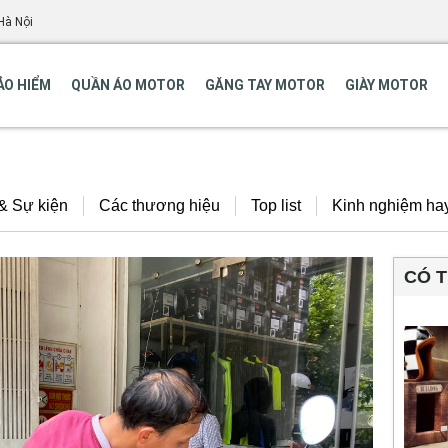
Hà Nội
ẢO HIỂM
QUẦN ÁO MOTOR
GĂNG TAY MOTOR
GIÀY MOTOR
 & Sự kiện
Các thương hiệu
Top list
Kinh nghiệm ha
CÓ 