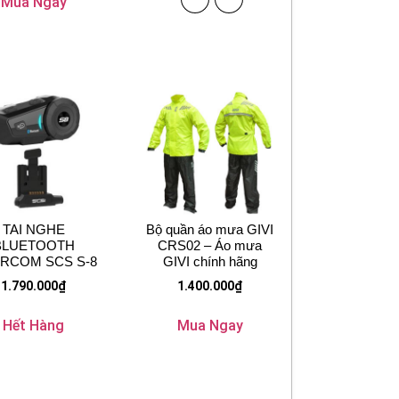
Mua Ngay
TAI NGHE
Bộ quần áo mưa GIVI
BLUETOOTH
CRS02 – Áo mưa
ERCOM SCS S-8
GIVI chính hãng
1.790.000
₫
1.400.000
₫
Hết Hàng
Mua Ngay