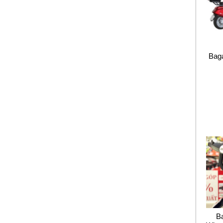
Baga
B