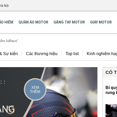
Hà Nội
ẢO HIỂM
QUẦN ÁO MOTOR
GĂNG TAY MOTOR
GIÀY MOTOR
ểm fullface”
 & Sự kiện
Các thương hiệu
Top list
Kinh nghiệm ha
CÓ 
Bí qu
rung 