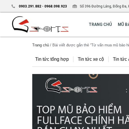
0903.291.882
-
0968.098.923
Số 396 Đường Láng, Đống Đa, 
TRANG CHỦ
MŨ B
Trang chủ
/ Bài viết được gắn thẻ “Từ vấn mua mũ bảo hi
Tin tức tổng hợp
Tin tức xe cộ
Tin tức