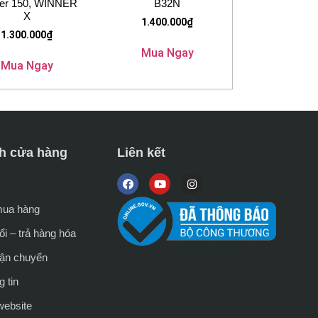
er 150, WINNER
B32N
X
1.400.000
₫
1.300.000
₫
Mua Ngay
Mua Ngay
h cửa hàng
Liên kết
mua hàng
i – trả hàng hóa
vận chuyển
 tin
website