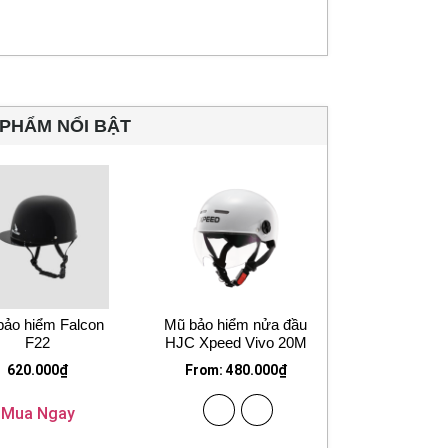
PHẨM NỔI BẬT
bảo hiểm Falcon
Mũ bảo hiểm nửa đầu
F22
HJC Xpeed Vivo 20M
620.000
₫
From:
480.000
₫
Mua Ngay