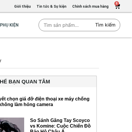
0
Giới thiệu
Tin tức & Sự kiện
Chính sách mua hàng
Tìm kiếm
PHỤ KIỆN
y
THỂ BẠN QUAN TÂM
yết chọn giá đỡ điện thoại xe máy chống
không làm hỏng camera
So Sánh Găng Tay Scoyco
vs Komine: Cuộc Chiến Đồ
Bảo Hộ Châu Á