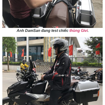
Anh DamSan đang test chiếc
thùng Givi
.